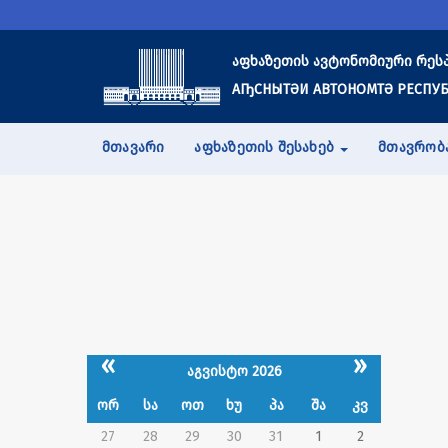
აფხაზეთის ავტონომიური რეს
АҦСНЫТӘИ АВТОНОМТӘ РЕСПУБ
ᲛᲗᲐᲕᲐᲠᲘ
ᲐᲤᲮᲐᲖᲔᲗᲘᲡ ᲨᲔᲡᲐᲮᲔᲑ
ᲛᲗᲐᲕᲠᲝᲑ
«
»
აგვისტო 2026
ორ
სა
ოთ
ხუ
პა
შა
კვ
27
28
29
30
31
1
2