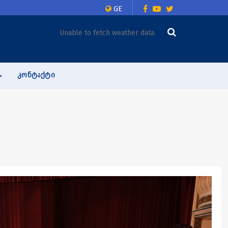
GE
Unable to fetch weather data.
ᲙᲝᲜᲢᲐᲥᲢᲘ