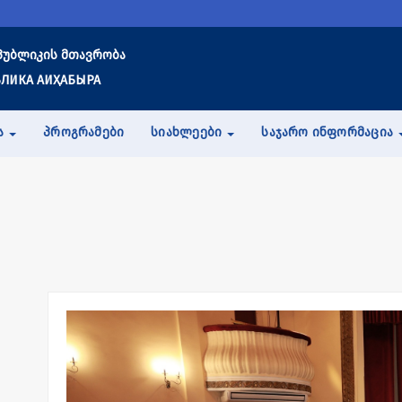
პუბლიკის მთავრობა
ЛИКА АИҲАБЫРА
Ა
ᲞᲠᲝᲒᲠᲐᲛᲔᲑᲘ
ᲡᲘᲐᲮᲚᲔᲔᲑᲘ
ᲡᲐᲯᲐᲠᲝ ᲘᲜᲤᲝᲠᲛᲐᲪᲘᲐ