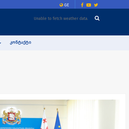
GE
Unable to fetch weather data.
ᲙᲝᲜᲢᲐᲥᲢᲘ