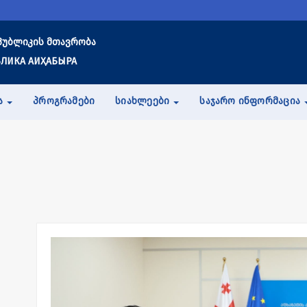
პუბლიკის მთავრობა
ЛИКА АИҲАБЫРА
Ა
ᲞᲠᲝᲒᲠᲐᲛᲔᲑᲘ
ᲡᲘᲐᲮᲚᲔᲔᲑᲘ
ᲡᲐᲯᲐᲠᲝ ᲘᲜᲤᲝᲠᲛᲐᲪᲘᲐ