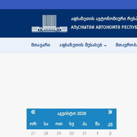
აფხაზეთის ავტონომიური რეს
АҦСНЫТӘИ АВТОНОМТӘ РЕСПУБ
ᲛᲗᲐᲕᲐᲠᲘ
ᲐᲤᲮᲐᲖᲔᲗᲘᲡ ᲨᲔᲡᲐᲮᲔᲑ
ᲛᲗᲐᲕᲠᲝᲑ
«
»
აგვისტო 2026
ორ
სა
ოთ
ხუ
პა
შა
კვ
27
28
29
30
31
1
2