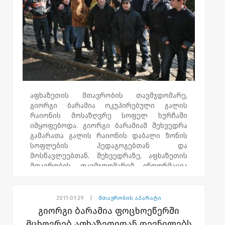
გამგებელი, გოგიტა ნიკოლაძეც სტუმრობდა.
დიდგორის რაიონის გამგებელმა, აფხაზეთის
მთავრობის თავმჯდომარეს მადლობა
გადაუხადა თანამშრომლობისათვის.
,,დიდგორის გამგეობასა და აფხაზეთის
მთავრობას ძალიან მჭიდრო ურთიერთობა
აქვთ. ყველა არსებული პრობლემა,
რომელიც ამ კომპაქტურ ჩასახლებებშია,
აფხაზეთის მთავრობის თავმჯდომარე,
ადგილზე იქნება შესწავლილი და
გიორგი ბარამია ოკუპირებული გალის
შესაბამისად გადაჭრილი," - განუცხადა
რაიონის მოსაზღვრე სოფელ ხურჩაში
ჟურნალისტებს გოგიტა ნიკოლაძემ.
იმყოფებოდა. გიორგი ბარამიამ შეხვედრა
გამარათა გალის რაიონის დაბალი ზონის
სოფლების პედაგოგებთან და
მოსწავლეებთან. შეხვედრაზე, აფხაზეთის
მთავრობის თავმჯდომარემ ინფორმაცია
მიიღო ოკუპირებულ ტერიტორიაზე
არსებულ ვითარებასთან დაკავშირებით.
გიორგი ბარამიამ პედაგოგებს მადლობა
2011-01-29
|
მთავრობის აპარატი
გადაუხადა იმისათვის, რომ ისინი
გიორგი ბარამია ფოცხოეწერში
ოკუპირებულ ტერიტორიაზე სასწავლო
მცხოვრებ აფხაზეთიდან დევნილებს