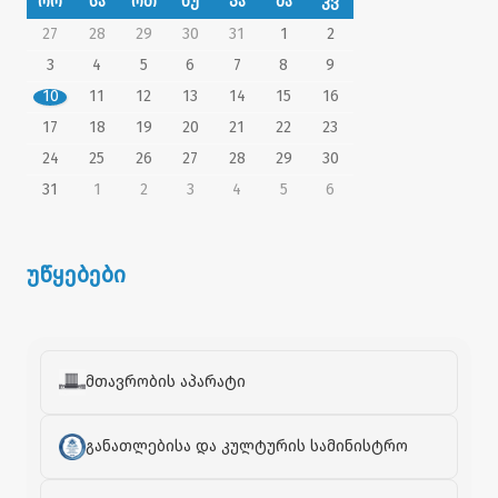
ორ
გიორგი ბარამიამ.
სა
ოთ
ხუ
პა
შა
კვ
27
28
29
30
31
1
2
აფხაზეთის ომის ვეტერანმა, გიორგი
3
4
5
6
7
8
9
ბარამიას გულისხმიერებისა და
ყურადღებისათვის მადლობა გადაუხადა.
10
11
12
13
14
15
16
17
18
19
20
21
22
23
„მადლობას ვუხდი ბატონ გიორგი ბარამიას
ომის ვეტერანების მიმართ გამოჩენილი
24
25
26
27
28
29
30
გულისხმიერებისა და ყურადღებისათვის.
31
1
2
3
4
5
6
მისი სტუმრობა ჩვენთვის დიდი იმედისა და
სტიმულის მომცემია,"- აღნიშნა ანატოლი
არაბინსკმა.
უწყებები
აფხაზეთის მთავრობის თავმჯდომარე, დღის
განმავლობაში რამდენიმე ვეტერანის ოჯახს
ესტუმრა. მათ დამდეგი შობა-ახალი წელი
მიულოცა და საახალწლო საჩუქრები
გადასცა.
მთავრობის აპარატი
განათლებისა და კულტურის სამინისტრო