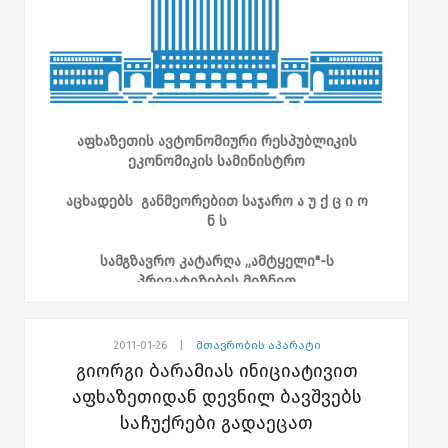
აფხაზეთის ავტონომიური რესპუბლიკის
ეკონომიკის სამინისტრო
აცხადებს
განმეორებით საჯარო ა უ ქ ც ი ო
ნ ს
სამგზავრო კატარღა „ამტყელი"-ს
პრივატიზების მიზნით
1. საწყისი გასაყიდი ფასი - 12 510 (თორმეტი
ათას ხუთასათი) აშშ დოლარის
2011-01-26
|
მთავრობის აპარატი
ექვივალენტი ლარში;
გიორგი ბარამიას ინიციატივით
აფხაზეთიდან დევნილ ბავშვებს
2. უპირობო და გამოუხმობი საბანკო
საჩუქრები გადაეცათ
გარანტია - „ბე" - 3753 (სამიათას შვიდას
ორმოცდაცამეტი) აშშ დოლარის