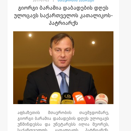
2011-01-03
|
მთავრობის აპარატი
დევნილ ბავშვს საჩუქრებს თბილისის
გიორგი ბარამია დაბადების დღეს
მასშტაბით დღეს გადასცემენ.
ულოცავს საქართველოს კათალიკოს-
პატრიარქს
„ჩვენ პატარებს ახალი წელი და დამდეგი
შობის ბრწყინვალე დღესასწაული
მივულოცეთ. მათ საჩუქრები გადავეცით და
იმედი მაქვს, რომ მოეწონებათ. პატარების
გაბრწყინებული თვალები ჩვენთვის
ბედნიერების მომტანია. აფხაზეთის
მთავრობა ყოველთვის შეეცდება მათ
გახარებას,"-განაცხადა გიორგი ბარამიამ.
დევნილმა ბავშვებმა, აფხაზეთის
მთავრობის თავმჯდომარეს შობა-ახალი
წლის მილოცვისა და საახალწლო
საჩუქრებისათვის მადლობა გადაუხადეს.
აფხაზეთის მთავრობის თავმჯდომარე,
გიორგი ბარამია დაბადების დღეს ულოცავს
უწმინდესსა და უნეტარესს ილია მეორეს,
საქართველოს კათალიკოს პატრიარქს,