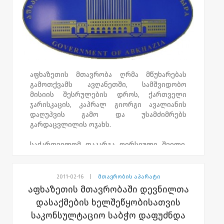
აფხაზეთის მთავრობა ღრმა მწუხარებას
გამოთქვამს ავღანეთში, სამშვიდობო
მისიის შესრულების დროს, ქართველი
ჯარისკაცის, კაპრალ გიორგი ავალიანის
დაღუპვის გამო და უსამძიმრებს
გარდაცვლილის ოჯახს.
საქართველომ დაკარგა ღირსეული შვილი,
შეიარარებული ძალების ერთ-ერთი
თვალსაჩინო წარმომადგენელი. ქართველ
ჯარისკაცებს, რომლებიც პირნათლად
2011-02-16
|
მთავრობის აპარატი
ახორციელებენ სამშვიდობო მისიას
აფხაზეთის მთავრობაში დევნილთა
ავღანეთში, რაც არაერთხელ აღუნიშნავთ
დასაქმების ხელშეწყობისათვის
საერთაშორისო არენაზე, სერიოზული
საკონსულტაციო საბჭო დაფუძნდა
წვლილი შეაქვთ საერთაშორისო