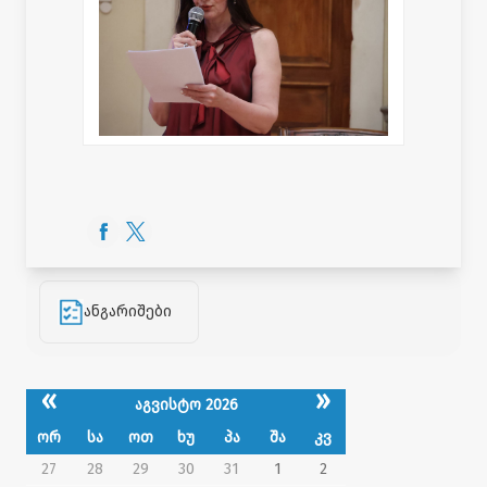
ანგარიშები
«
»
აგვისტო 2026
ორ
სა
ოთ
ხუ
პა
შა
კვ
27
28
29
30
31
1
2