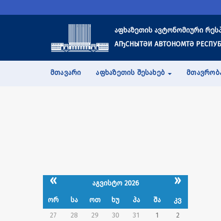
აფხაზეთის ავტონომიური რეს
АҦСНЫТӘИ АВТОНОМТӘ РЕСПУБ
ᲛᲗᲐᲕᲐᲠᲘ
ᲐᲤᲮᲐᲖᲔᲗᲘᲡ ᲨᲔᲡᲐᲮᲔᲑ
ᲛᲗᲐᲕᲠᲝᲑ
«
»
აგვისტო 2026
ორ
სა
ოთ
ხუ
პა
შა
კვ
27
28
29
30
31
1
2