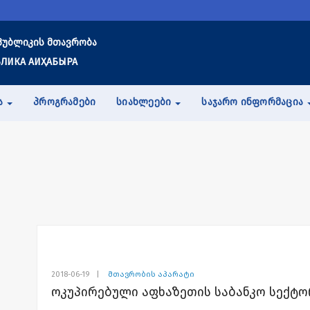
პუბლიკის მთავრობა
ЛИКА АИҲАБЫРА
Ა
ᲞᲠᲝᲒᲠᲐᲛᲔᲑᲘ
ᲡᲘᲐᲮᲚᲔᲔᲑᲘ
ᲡᲐᲯᲐᲠᲝ ᲘᲜᲤᲝᲠᲛᲐᲪᲘᲐ
2018-06-19
|
მთავრობის აპარატი
ოკუპირებული აფხაზეთის საბანკო სექტ