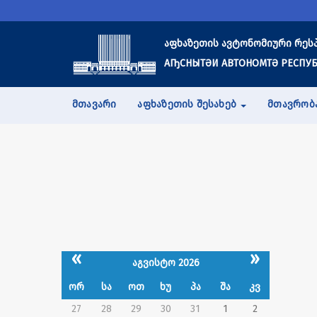
აფხაზეთის ავტონომიური რეს
АҦСНЫТӘИ АВТОНОМТӘ РЕСПУБ
ᲛᲗᲐᲕᲐᲠᲘ
ᲐᲤᲮᲐᲖᲔᲗᲘᲡ ᲨᲔᲡᲐᲮᲔᲑ
ᲛᲗᲐᲕᲠᲝᲑ
«
»
აგვისტო 2026
ორ
სა
ოთ
ხუ
პა
შა
კვ
27
28
29
30
31
1
2