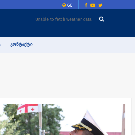
GE
Unable to fetch weather data.
ᲙᲝᲜᲢᲐᲥᲢᲘ