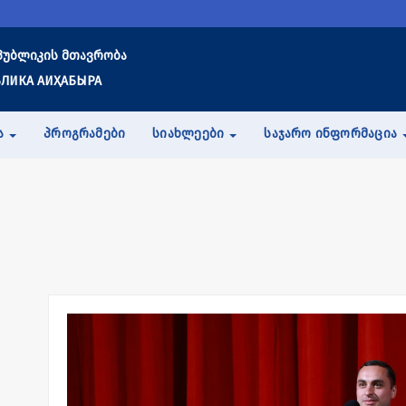
პუბლიკის მთავრობა
ЛИКА АИҲАБЫРА
Ა
ᲞᲠᲝᲒᲠᲐᲛᲔᲑᲘ
ᲡᲘᲐᲮᲚᲔᲔᲑᲘ
ᲡᲐᲯᲐᲠᲝ ᲘᲜᲤᲝᲠᲛᲐᲪᲘᲐ