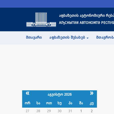
აფხაზეთის ავტონომიური რეს
АҦСНЫТӘИ АВТОНОМТӘ РЕСПУБ
ᲛᲗᲐᲕᲐᲠᲘ
ᲐᲤᲮᲐᲖᲔᲗᲘᲡ ᲨᲔᲡᲐᲮᲔᲑ
ᲛᲗᲐᲕᲠᲝᲑ
«
»
აგვისტო 2026
ორ
სა
ოთ
ხუ
პა
შა
კვ
27
28
29
30
31
1
2