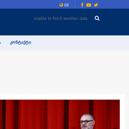
GE
Unable to fetch weather data.
ᲙᲝᲜᲢᲐᲥᲢᲘ