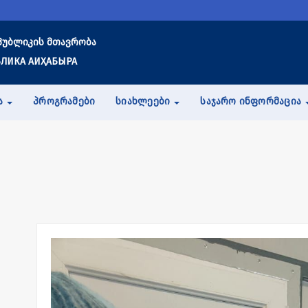
პუბლიკის მთავრობა
ЛИКА АИҲАБЫРА
Ა
ᲞᲠᲝᲒᲠᲐᲛᲔᲑᲘ
ᲡᲘᲐᲮᲚᲔᲔᲑᲘ
ᲡᲐᲯᲐᲠᲝ ᲘᲜᲤᲝᲠᲛᲐᲪᲘᲐ