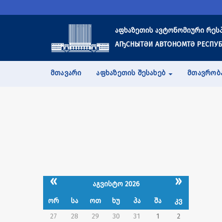
აფხაზეთის ავტონომიური რეს
АҦСНЫТӘИ АВТОНОМТӘ РЕСПУБ
ᲛᲗᲐᲕᲐᲠᲘ
ᲐᲤᲮᲐᲖᲔᲗᲘᲡ ᲨᲔᲡᲐᲮᲔᲑ
ᲛᲗᲐᲕᲠᲝᲑ
«
»
აგვისტო 2026
ორ
სა
ოთ
ხუ
პა
შა
კვ
27
28
29
30
31
1
2