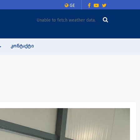
GE
Unable to fetch weather data.
ᲙᲝᲜᲢᲐᲥᲢᲘ