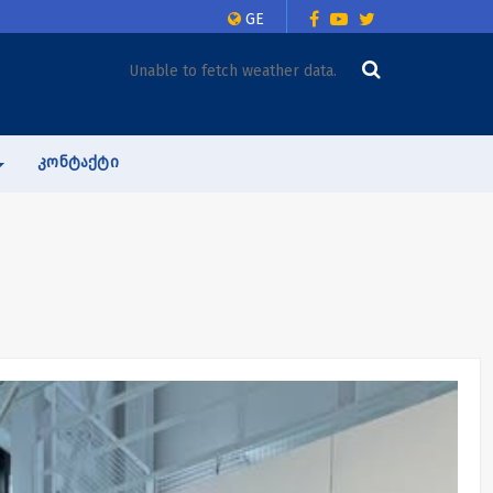
GE
Unable to fetch weather data.
ᲙᲝᲜᲢᲐᲥᲢᲘ