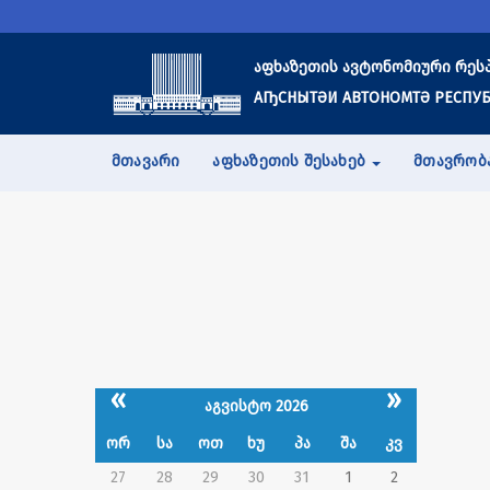
აფხაზეთის ავტონომიური რეს
АҦСНЫТӘИ АВТОНОМТӘ РЕСПУБ
ᲛᲗᲐᲕᲐᲠᲘ
ᲐᲤᲮᲐᲖᲔᲗᲘᲡ ᲨᲔᲡᲐᲮᲔᲑ
ᲛᲗᲐᲕᲠᲝᲑ
«
»
აგვისტო 2026
ორ
სა
ოთ
ხუ
პა
შა
კვ
27
28
29
30
31
1
2