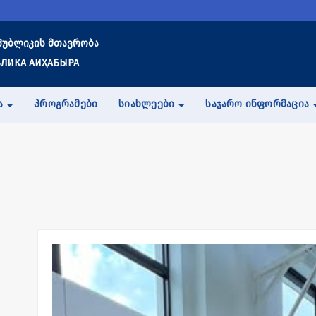
პუბლიკის მთავრობა
ЛИКА АИҲАБЫРА
Ა
ᲞᲠᲝᲒᲠᲐᲛᲔᲑᲘ
ᲡᲘᲐᲮᲚᲔᲔᲑᲘ
ᲡᲐᲯᲐᲠᲝ ᲘᲜᲤᲝᲠᲛᲐᲪᲘᲐ