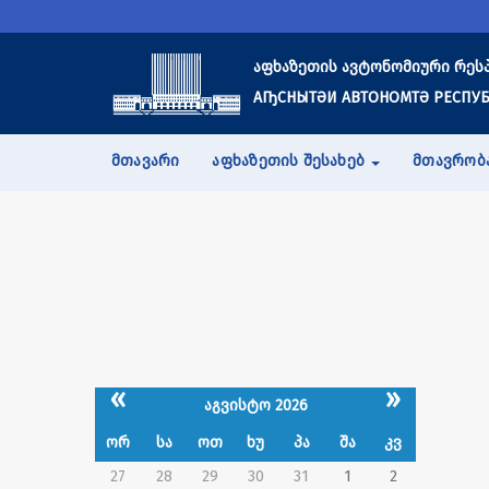
აფხაზეთის ავტონომიური რეს
АҦСНЫТӘИ АВТОНОМТӘ РЕСПУБ
ᲛᲗᲐᲕᲐᲠᲘ
ᲐᲤᲮᲐᲖᲔᲗᲘᲡ ᲨᲔᲡᲐᲮᲔᲑ
ᲛᲗᲐᲕᲠᲝᲑ
«
»
აგვისტო 2026
ორ
სა
ოთ
ხუ
პა
შა
კვ
27
28
29
30
31
1
2