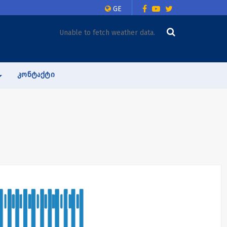
GE
Unable to fetch weather data.
ᲙᲝᲜᲢᲐᲥᲢᲘ