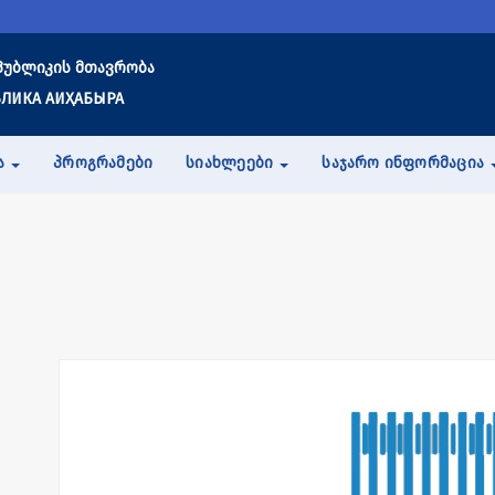
პუბლიკის მთავრობა
ЛИКА АИҲАБЫРА
Ა
ᲞᲠᲝᲒᲠᲐᲛᲔᲑᲘ
ᲡᲘᲐᲮᲚᲔᲔᲑᲘ
ᲡᲐᲯᲐᲠᲝ ᲘᲜᲤᲝᲠᲛᲐᲪᲘᲐ