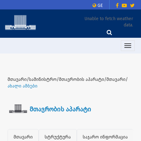
GE
Unable to fetch weather
data.
Toggle
naviga
მთავარი/სამინისტრო/მთავრობის აპარატი/მთავარი/
ახალი ამბები
მთავრობის აპარატი
მთავარი
სტრუქტურა
საჯარო ინფორმაცია