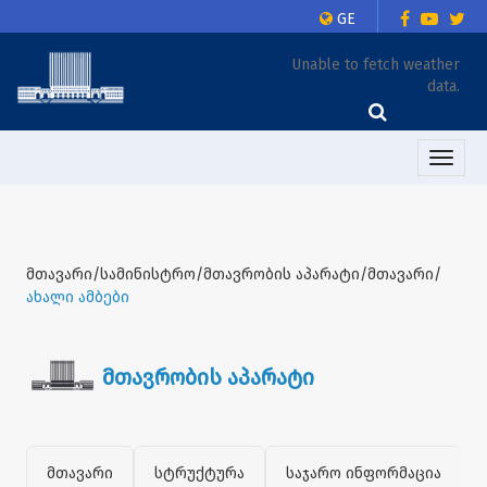
GE
Unable to fetch weather
data.
Toggle
naviga
მთავარი/სამინისტრო/მთავრობის აპარატი/მთავარი/
ახალი ამბები
მთავრობის აპარატი
მთავარი
სტრუქტურა
საჯარო ინფორმაცია