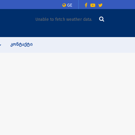
GE
Unable to fetch weather data.
ᲙᲝᲜᲢᲐᲥᲢᲘ