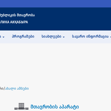
პუბლიკის მთავრობა
ЛИКА АИҲАБЫРА
Ა
ᲞᲠᲝᲒᲠᲐᲛᲔᲑᲘ
ᲡᲘᲐᲮᲚᲔᲔᲑᲘ
ᲡᲐᲯᲐᲠᲝ ᲘᲜᲤᲝᲠᲛᲐᲪᲘᲐ
რი/
ახალი ამბები
მთავრობის აპარატი