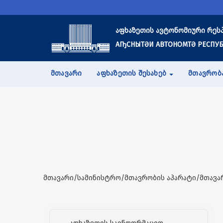
აფხაზეთის ავტონომიური რეს
АҦСНЫТӘИ АВТОНОМТӘ РЕСПУБ
ᲛᲗᲐᲕᲐᲠᲘ
ᲐᲤᲮᲐᲖᲔᲗᲘᲡ ᲨᲔᲡᲐᲮᲔᲑ
ᲛᲗᲐᲕᲠᲝᲑ
მთავარი/სამინისტრო/მთავრობის აპარატი/მთავა