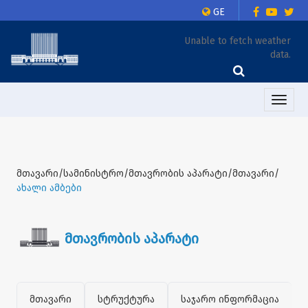
GE
Unable to fetch weather
data.
Toggle
naviga
მთავარი/სამინისტრო/მთავრობის აპარატი/მთავარი/
ახალი ამბები
მთავრობის აპარატი
მთავარი
სტრუქტურა
საჯარო ინფორმაცია