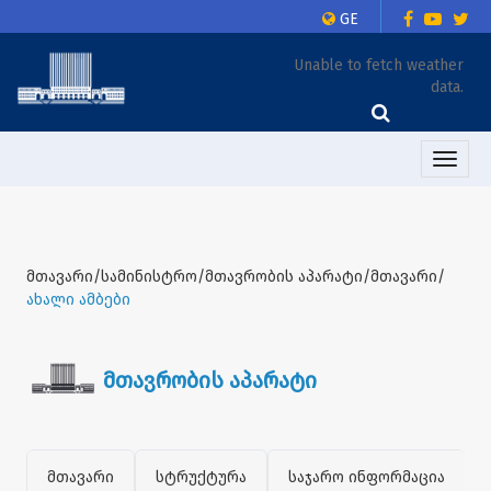
GE
Unable to fetch weather
data.
Toggle
naviga
მთავარი/სამინისტრო/მთავრობის აპარატი/მთავარი/
ახალი ამბები
მთავრობის აპარატი
მთავარი
სტრუქტურა
საჯარო ინფორმაცია