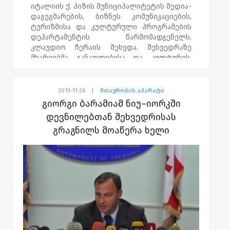
იტალიის ქ. პიზის მუნიციპალიტეტის მედია-
დაგეგმარების, ბიზნეს კომუნიკაციების,
ტურიზმისა და კულტურული პროგრამების
დეპარტამენტის წარმომადგენელს,
კლაუდიო ჩერაის შეხვდა. შეხვედრაზე
მხარეებმა განათლებისა და კულტურის,
ბიზნესის ხელშეწყობის, მშვიდობის ბანაკის
ორგანიზებისა და იტალიაში აფხაზეთის
კულტურული დღეების გამართვის
2010-11-26
|
მთავრობის აპარატი
საკითხები განიხილეს. შეხვედრა იტალიური
გიორგი ბარამიამ ნიუ–იორკში
მხარის ინიციატივით გაიმართა და
დევნილებთან შეხვედრისას
გაცნობით ხასიათს ატარებდა. "ეს პირველი
გრაგნილს მოაწერა ხელი
შეხვრდრაა ქალაქ პიზის მუნიციპალიტეტის
წარმომადგენლებთან, რომელიც იტალიაში
საქართველოს კულტურის წარმოჩენასა და
ახალგაზრდებისათვის საგანმანათლებლო
პროექტების განხორციელებას
უკავშირდება. საკმაოდ საინტერესო
წინადადებები შემოგვთავაზა იტალიის
დელეგაციამ. ჩვენ მზად ვარ
ვითანამშრომლოთ ყველა ევროპული
ქვეყნის მუნიციპალიტეტის