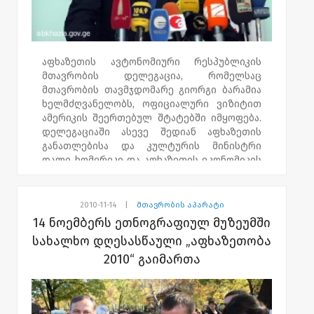
აფხაზეთის ავტონომიური რესპუბლიკის
მთავრობის დელეგაცია, რომელსაც
მთავრობის თავმჯდომარე გიორგი ბარამია
ხელმძღვანელობს, ოფიციალური ვიზიტით
ამერიკის შეერთებულ შტატებში იმყოფება.
დელეგაციაში ასევე შედიან აფხაზეთის
განათლებისა და კულტურის მინისტრი
დალი ხომერიკი და აფხაზეთის ეკონომიკის
მინისტრი ნუგზარ სექანია.
ვიზიტის ფარგლებში დაგეგმილია
2010-11-14
|
მთავრობის აპარატი
შეხვედრები სამხრეთ-აღმოსავლეთის
14 ნოემბერს ეთნოგრაფიულ მუზეუმში
საზოგადოებრივი კოლეჯის პრეზიდენტ
სახალხო დღესასწაული „აფხაზეთობა
დოქტორ ჯეკ ჰუკთან, ნებრასკის ვიცე-
2010“ გაიმართა
გუბერნატორ რიკ შიჰისთან და ნებრასკის
ეკონომიკური განვითარების
დეპარტამენტის დირექტორთან რიჩარდ
ბაიერთან.