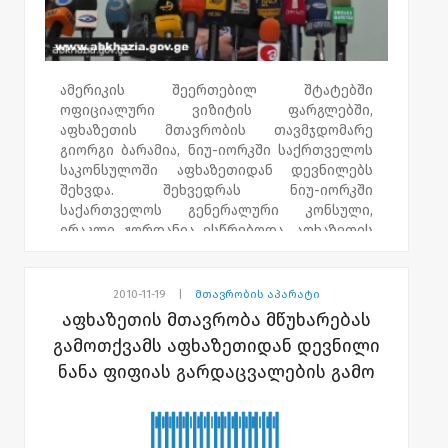
წარმომადგენლებთან. მათ მიერ
შემოთავაზებული ნებისმიერი წინადადება,
რომელიც დევნილი მოსახლეობის
კეთილდღეობას წაადგება, ჩვენთვის
მნიშვნელოვანი და საინტერესოა," -
ამერიკის შეერთებილ შტატებში
განაცხადა აფხაზეთის მთავრობის
ოფიციალური ვიზიტის ფარგლებში,
თავმჯდომარემ.
აფხაზეთის მთავრობის თავმჯდომარე
გიორგი ბარამია, ნიუ-იორკში საქრთველოს
საკონსულოში აფხაზეთიდან დევნილებს
შეხვდა. შეხვედრას ნიუ-იორკში
საქართველოს გენერალური კონსული,
ირაკლი ჟორდანია ესწრებოდა. აფხაზეთის
მთავრობის თავმჯდომარემ დევნილებთან
ერთად ხელი მოაწერა გრაგნილს, რომელიც
ცივილიზებული სამყაროს მიმართ
2010-11-19
|
მთავრობის აპარატი
აფხაზეთიდან და სამხრეთ ოსეთიდან
აფხაზეთის მთავრობა მწუხარებას
დევნილი მოსახლეობის მიმართვას ასახავს.
გამოთქვამს აფხაზეთიდან დევნილი
გრაგნილი რამდენიმე დღეში
ნანა ფიფიას გარდაცვალების გამო
გაერთიანებული ერების ორგანიზაციას
გადაეცემა.
„ჩვენი შეხვედრის მიზანია დევნილების