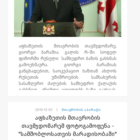
მაღალკვალიფიციური ექიმებით
დაკომპლექტებული ჯგუფი, სამედიცინო
გამოკვლევებს მთელი დღის განმავლობაში
ატარებდა.
აღნიშნულ ობიექტში 35-მდე აფხაზეთიდან
დევნილი ოჯახია ჩასახლებული.
აფხაზეთის მთავრობის თავმჯდომარე,
გიორგი ბარამია გალის რ-ში სოფელ
ფიჩორში რუსული სამხედრო ბაზის გახსნას
გამოეხმაურა. გიორგი ბარამიას
განცხადებით, საოკუპაციო ხაზთან ახლოს
რუსეთის უშიშროების სამსახურის
სასაზღვრო ძალების სამხედრო ქალაქის
გახსნით, კრემლი ცდილობს ხაზი გაუსვას,
რომ აფხაზეთის ტერიტორია რუსეთს
ეკუთვნის და არა საქართველოს.
2010-12-03
|
მთავრობის აპარატი
„გალის რაიონში მდებარე 6 რუსული
აფხაზეთის მთავრობის
სამხედრო ბაზიდან, ფიჩორის სამხედრო
თავმჯდომარემ ფოტოგამოფენა -
ბაზას განსაკუთრებული დანიშნულება აქვს.
"სამშობლოსათვის მარადისობაში"
რადგან, სწორედ აქედან ხდება რეგიონში
განთავსებული სხვა ბაზების კოორდინაცია,