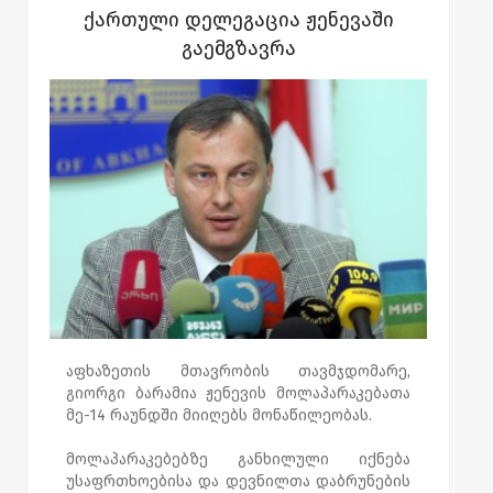
ქართული დელეგაცია ჟენევაში
აფხაზეთის ჯანდაცვის სამინისტროსა და მის
გაემგზავრა
პარტნიორ კომპანიებს - "ჰუმანა-ჯორჯია",
"დიპლომატ ჯორჯია პამპერსი",
სათამაშოების მაღაზიათა ქსელი "ჭიტა",
კომპანია " ბაგი" და ბავშვთა გასართობი
ცენტრები "ბასტი ბუბუ" და "ბაობაბ"- ს
შორის თანამშრომლობის მემორანდუმი
გაფორმდა, რომელიც მომავლში მსგავსი
აქციების გამართვას ითავლისწინებს.
დევნილ ბავშვებს, ბარბარობის
ბრწყინვალე დღესასწაული საპატრიარქოს
წარმომაგდენლებმაც მიულოცეს და
საჩუქრად ხატები გადასცეს.
აფხაზეთის მთავრობის თავმჯდომარე,
გიორგი ბარამია ჟენევის მოლაპარაკებათა
მე-14 რაუნდში მიიღებს მონაწილეობას.
მოლაპარაკებებზე განხილული იქნება
უსაფრთხოებისა და დევნილთა დაბრუნების