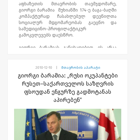
ეს არის მოლაპარაკებების პირველი რაუნდი
აფხაზეთის მთავრობის თავმჯდომარე,
მას შემდეგ, რაც საქართველოს
გიორგი ბარამია მუხიანში 174-ე ბაგა-ბაღში
პრეზიდენტი ევროპარლამენტში
კომპაქტურად ჩასახლებულ დევნილთა
სამშვიდობო ინიციატივით გამოვიდა.
სოციალურ მდგომარეობას გაეცნო და
ქართულ დელეგაციას უშიშროების საბჭოს
სამედიცინო-პროფილაქტიკურ
მდივანი გიგა ბოკერია ხელმძღვანელობს.
გამოკვლევებს დაესწრო.
გიორგი ბარამიას განცხადებით, ეს არაა
ერთჯერადი აქცია და აფხაზეთის მთავრობა
მზადაა, რომ მსგავსი პროექტები
დევნილთა კომპაქტურად ჩასახლების სხვა
2010-12-10
|
მთავრობის აპარატი
ობიექტებშიც განახორციელოს.
გიორგი ბარამია: „რუსი ოკუპანტები
რუსეთ–საქართველოს საზღვრის
,,აფხაზეთის მთავრობამ, შიდა ეკონომიის
ფსოუდან ენგურზე გადმოტანას
საფუძველზე, აფხაზეთის ჯანდაცვის
სამინისტროს დამატებით გამოუყო
აპირებენ“
დაფინანსება. ანალოგიური პროექტის
ფარგლებში, დევნილებისათვის
სამედიცინო-პროფილაქტიკური გასინჯვები
სხვა კომპაქტურად ჩასახლების
ობიექტებშიც ჩატარდება," - განაცხადა
აფხაზეთის მთავრობის თავმჯდომარემ.