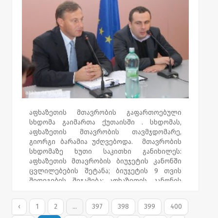
აფხაზეთიდან იძულებით გადაადგილებული
მოსახლეობის პრობლემებზე ოპერატიული
რეაგირება იქნება.
ლევან ვარშალომიძესთან შეხვედრამდე,
აფხაზეთის მთავრობის თვმჯდომარემ, დაბა
ჩაქვში დევნილების კომპაქტური
ჩასახლების ობიექტი მოინახულა.გიორგი
ბარამია ადგილზე გაეცნო დევნილების
სოციალურ მდგომარეობასა და
საცხოვრებელ პირობებს.
აფხაზეთის მთავრობის გაფართოებული
სხდომა გაიმართა ქუთაისში . სხდომას,
აფხაზეთის მთავრობის თავმჯდომარე,
გიორგი ბარამია უძღვებოდა. მთავრობის
სხდომაზე ხუთი საკითხი განიხილეს:
აფხაზეთის მთავრობის ბიუჯეტის კანონში
ცვლილებების შეტანა; ბიუჯეტის 9 თვის
შედეგების შეჯამება; აფხაზეთის კანონის
პროექტი ნორმატიული აქტების შესახებ და
აფხაზეთის იუსტიციის დეპარტამენტის
‹
1
2
...
397
398
399
400
დებულებაში ცვლილებების შეტანა. გიორგი