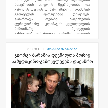
მთავრობის სოფლის მეურნეობისა და
გარემოს დაცვის დეპარტამენტი, კლიმატის
კვირეულის ფარგლებში დიალოგს
გამართავს თემაზე "აფხაზეთის
ტერიტორიაზე კლიმატის ცვლილებების
მიმდინარე შედეგების
განხილვა". აფხაზეთის გარემოს დაცვის
სამმართველოს წარმომადგენლები
აფხაზეთში არსებული რთული ეკოლოგიური
პროცესების შესახებ ისაუბრებენ.
2010-10-18
|
მთავრობის აპარატი
გიორგი ბარამია დევნილთა მორიგ
ღონისძიებას აფხაზეთის მთავრობის
სამედიცინო-გამოკვლევებს დაესწრო
წევრები და გარემოს დაცვის
მიმართულებით მომუშავე არასამთავრობო
ორგანიზაციების წარმომადგენლები
დაესწრებიან.კლიმატის კვირეულის
ორგანიზატორია ევროკავშირის
წარმომადგენლობა საქართველოში.
ღონისძიება აფხაზეთის მთავრობის
პატრონაჟით, აფხაზეთის მთავრობის
საკონფერენციო დარბაზში (ყაზბეგის #42)