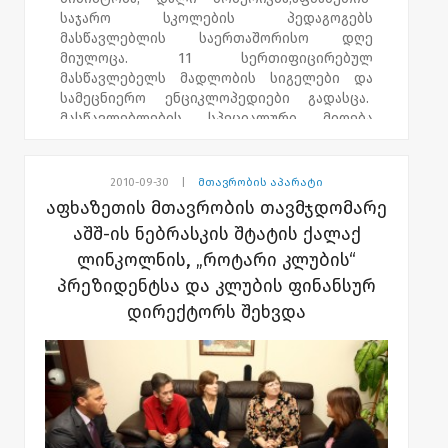
საჯარო სკოლების პედაგოგებს
მასწავლებლის საერთაშორისო დღე
მიულოცა. 11 სერთიფიცირებულ
მასწავლებელს მადლობის სიგელები და
სამეცნიერო ენციკლოპედიები გადასცა.
მასწავლებლების სპეციალური მიღება
სასტუმრო „ტიფლის პალასში“ გაიმართა.
აფხაზეთის საჯარო სკოლებში 319
პედაგოგია დასაქმებული. 2010 წელს
2010-09-30
|
მთავრობის აპარატი
მასწავლებელთა სასერთიფიკაციო
აფხაზეთის მთავრობის თავმჯდომარე
გამოცდებზე 118 პედაგოგი
აშშ-ის ნებრასკის შტატის ქალაქ
დარეგისტრირდა, რომელთა შორის
ლინკოლნის, „როტარი კლუბის“
თერთმეტმა კომპეტენციის ზღვარი
წარმატებით გადალახა. მასწავლებლის
პრეზიდენტსა და კლუბის ფინანსურ
საერთაშორისო დღე 1994 წლიდან 5
დირექტორს შეხვდა
ოქტომბერს აღინიშნება.