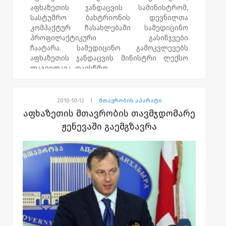
აფხაზეთის ჯანდაცვის სამინისტრომ,
სასტუმრო ბახტრიონის დევნილთა
კომპაქტურ ჩასახლებაში სამედიცინო
პროფილაქტიკური გასინჯვები
ჩაატარა. სამედიცინო გამოკვლევებს
აფხაზეთის ჯანდაცვის მინისტრი ლექსო
ლაგვილავა დაესწრო.
გამოკვლევებს მთელი დღის განმავლობაში
შპს "აფხაზეთიდან იძულებით
2010-10-12
|
მთავრობის აპარატი
გადაადგილებულ პირთა გლდანის
აფხაზეთის მთავრობის თავმჯდომარე
პოლიკლინიკის-ექიმები
ჟენევაში გაემგზავრა
ატარებდნენ. აფხაზეთის ჯანდაცვის
სამინისტროს მონაცემებით, აღნიშნულ
ობიექტზე 100-მდე ბენეფიციარია.