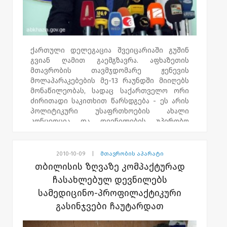
ქართული დელეგაცია შვეიცარიაში გუშინ
გვიან ღამით გაემგზავრა. აფხაზეთის
მთავრობის თავმჯდომარე ჟენევის
მოლაპარაკებების მე-13 რაუნდში მიიღებს
მონაწილეობას, სადაც საქართველო ორი
ძირითადი საკითხით წარსდგება - ეს არის
პოლიტიკური უსაფრთხოების ახალი
კონცეფცია და დევნილების უპირობო
დაბრუნება. ქართული მხარე
მოლაპარაკებების დროს იმ 12 დაკავებული
ქართველის გათავისუფლებასაც მოითხოვს,
2010-10-09
|
მთავრობის აპარატი
რომლებიც ამ დრომდე ცხინვალისა და
თბილისის ზღვაზე კომპაქტურად
სოხუმის ციხეებში იმყოფებიან.
ჩასახლებულ დევნილებს
აფხაზეთის მთავრობის თავმჯდომარე
სამედიცინო-პროფილაქტიკური
იმედოვნებს, რომ გაეროს გენერალური
ასამბლეის რეზოლუცია ქართველი
გასინჯვები ჩაუტარდათ
დევნილების თემაზე, ქართული მხარის
პოზიციებს ჟენევის მოლაპარაკებაზე კიდევ