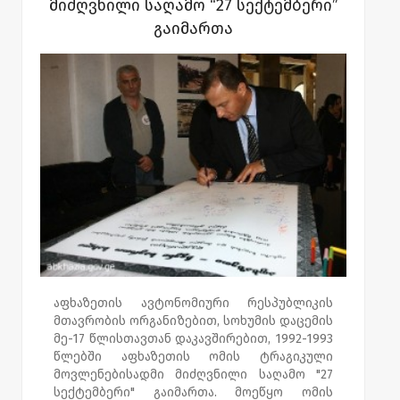
მიძღვნილი საღამო “27 სექტემბერი”
თანამშრომლობა ორი წელია
გაიმართა
გრძელდება.თანამშრომლობის
ფარგლებშიც, დევნილი ახალგაზრდები
კულტურულ-საგანმანათლებლო
პროგრამით რამდენჯერმე იმყოფებოდნენ
აშშ-ში. კლუბის წევრებმა საქართველოში
არაერთი პროექტი განახორციელეს.
რამდენიმე დღის წინ საგურამოს ბავშვთა
სახლის აღსაზრდელები მოინახულეს. ,მათ
ჰუმანიტარული და ფულადი დახმარება
გადასცეს.
აფხაზეთის ავტონომიური რესპუბლიკის
მთავრობის ორგანიზებით, სოხუმის დაცემის
მე-17 წლისთავთან დაკავშირებით, 1992-1993
წლებში აფხაზეთის ომის ტრაგიკული
მოვლენებისადმი მიძღვნილი საღამო "27
სექტემბერი" გაიმართა. მოეწყო ომის