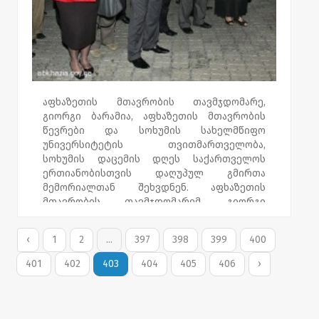
ფულადი დახმარება გადასცა. ხსოვნის
საღამოს, ცხუმ-აფხაზეთის მიტროპოლიტი,
მეუფე დანიელი, სასჯელაღსრულების,
პრობაციისა და იურიდიული დახმარების
მინისტრი, ხათუნა კალმახელიძე,
საქართველოს პარლამენტის წევრები და
დევნილი საზოგადოების წარმომადგენლები
ესწრებოდნენ. ღონისძიება ეროვნულ
აფხაზეთის მთავრობის თავმჯდომარე,
მუსიკალურ ცენტრში გაიმართა.
გიორგი ბარამია, აფხაზეთის მთავრობის
წევრები და სოხუმის სახელმწიფო
უნივერსიტეტის თვითმართველობა,
სოხუმის დაცემის დღეს საქართველოს
ერთიანობისთვის დაღუპულ გმირთა
მემორიალთან შეხვდნენ. აფხაზეთის
მთავრობის თავმჯდომარემ, გიორგი
ბარამიამ და სამხრეთ ოსეთის დროებითი
ადმინისტრაციის
‹
1
2
...
397
398
399
400
ხელმძღვანელმა, დიმიტრი სანაკოევმა,
დაღუპულთა მემორიალი გვირგვინით
401
402
403
404
405
406
›
შეამკეს და კიდევ ერთხელ პატივი მიაგეს
მათ ხსოვნას. გმირთა მოედანზე ომში
დაღუპული ქართველი და აფხაზი
მეომრების დედები შეიკრიბნენ. გიორგი