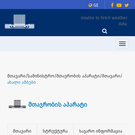
GE
Unable to fetch weather
data.
Toggle
naviga
მთავარი/სამინისტრო/მთავრობის აპარატი/მთავარი/
ახალი ამბები
მთავრობის აპარატი
მთავარი
სტრუქტურა
საჯარო ინფორმაცია