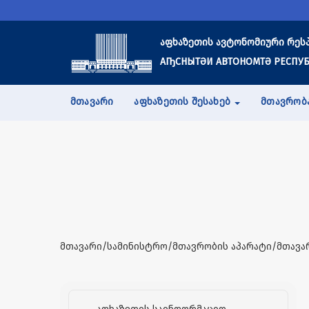
აფხაზეთის ავტონომიური რეს
АҦСНЫТӘИ АВТОНОМТӘ РЕСПУБ
ᲛᲗᲐᲕᲐᲠᲘ
ᲐᲤᲮᲐᲖᲔᲗᲘᲡ ᲨᲔᲡᲐᲮᲔᲑ
ᲛᲗᲐᲕᲠᲝᲑ
მთავარი/სამინისტრო/მთავრობის აპარატი/მთავა