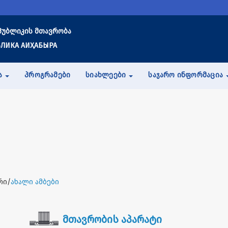
პუბლიკის მთავრობა
ЛИКА АИҲАБЫРА
Ა
ᲞᲠᲝᲒᲠᲐᲛᲔᲑᲘ
ᲡᲘᲐᲮᲚᲔᲔᲑᲘ
ᲡᲐᲯᲐᲠᲝ ᲘᲜᲤᲝᲠᲛᲐᲪᲘᲐ
რი/
ახალი ამბები
მთავრობის აპარატი