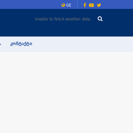
GE
Unable to fetch weather data.
ᲙᲝᲜᲢᲐᲥᲢᲘ