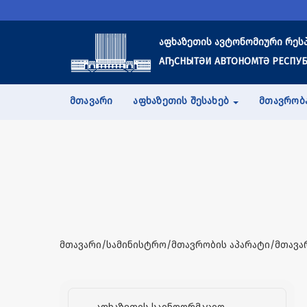
აფხაზეთის ავტონომიური რეს
АҦСНЫТӘИ АВТОНОМТӘ РЕСПУБ
ᲛᲗᲐᲕᲐᲠᲘ
ᲐᲤᲮᲐᲖᲔᲗᲘᲡ ᲨᲔᲡᲐᲮᲔᲑ
ᲛᲗᲐᲕᲠᲝᲑ
მთავარი/სამინისტრო/მთავრობის აპარატი/მთავა