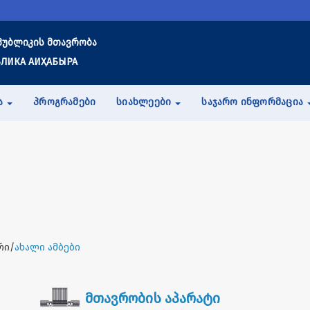
პუბლიკის მთავრობა
ЛИКА АИҲАБЫРА
Ა
ᲞᲠᲝᲒᲠᲐᲛᲔᲑᲘ
ᲡᲘᲐᲮᲚᲔᲔᲑᲘ
ᲡᲐᲯᲐᲠᲝ ᲘᲜᲤᲝᲠᲛᲐᲪᲘᲐ
რი/
ახალი ამბები
მთავრობის აპარატი