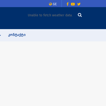
GE
Unable to fetch weather data.
ᲙᲝᲜᲢᲐᲥᲢᲘ