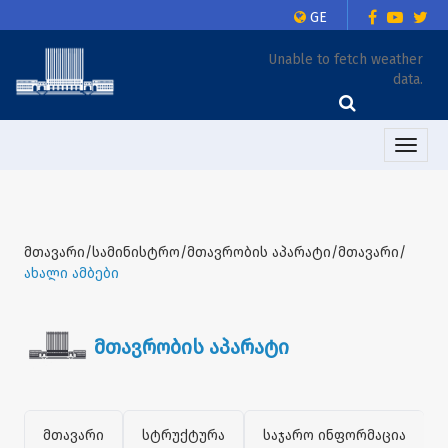
GE
Unable to fetch weather
data.
Toggle
naviga
მთავარი/სამინისტრო/მთავრობის აპარატი/მთავარი/
ახალი ამბები
მთავრობის აპარატი
მთავარი
სტრუქტურა
საჯარო ინფორმაცია