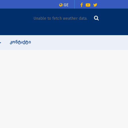
GE
Unable to fetch weather data.
ᲙᲝᲜᲢᲐᲥᲢᲘ