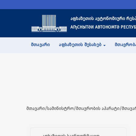
აფხაზეთის ავტონომიური რეს
АҦСНЫТӘИ АВТОНОМТӘ РЕСПУБ
ᲛᲗᲐᲕᲐᲠᲘ
ᲐᲤᲮᲐᲖᲔᲗᲘᲡ ᲨᲔᲡᲐᲮᲔᲑ
ᲛᲗᲐᲕᲠᲝᲑ
მთავარი/სამინისტრო/მთავრობის აპარატი/მთავა