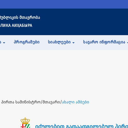
პუბლიკის მთავრობა
ЛИКА АИҲАБЫРА
Ა
ᲞᲠᲝᲒᲠᲐᲛᲔᲑᲘ
ᲡᲘᲐᲮᲚᲔᲔᲑᲘ
ᲡᲐᲯᲐᲠᲝ ᲘᲜᲤᲝᲠᲛᲐᲪᲘᲐ
 პირთა სამინისტრო/მთავარი/
ახალი ამბები
იძულებით გადაადგილებულ პირთ