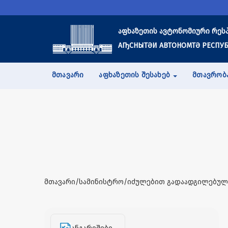
აფხაზეთის ავტონომიური რეს
АҦСНЫТӘИ АВТОНОМТӘ РЕСПУБ
ᲛᲗᲐᲕᲐᲠᲘ
ᲐᲤᲮᲐᲖᲔᲗᲘᲡ ᲨᲔᲡᲐᲮᲔᲑ
ᲛᲗᲐᲕᲠᲝᲑ
მთავარი/სამინისტრო/იძულებით გადაადგილებულ