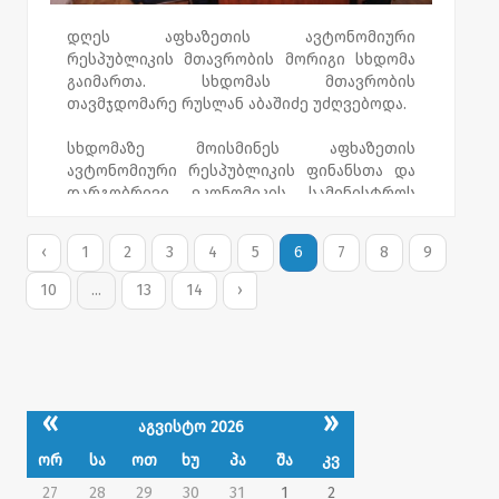
დღეს აფხაზეთის ავტონომიური
რესპუბლიკის მთავრობის მორიგი სხდომა
გაიმართა. სხდომას მთავრობის
თავმჯდომარე რუსლან აბაშიძე უძღვებოდა.
სხდომაზე მოისმინეს აფხაზეთის
ავტონომიური რესპუბლიკის ფინანსთა და
დარგობრივი ეკონომიკის სამინისტროს
ინფორმაცია აფხაზეთის ავტონომიური
რესპუბლიკის 2020 წლის რესპუბლიკური
‹
1
2
3
4
5
6
7
8
9
ბიუჯეტის შესრულების 3 თვის შედეგების
შესახებ. ასევე, განიხილეს აფხაზეთის
10
...
13
14
›
ავტონომიური რესპუბლიკის მთავრობის
საქმიანობასთან დაკავშირებული სხვა
მიმდინარე საკითხები.
«
»
აგვისტო 2026
ორ
სა
ოთ
ხუ
პა
შა
კვ
27
28
29
30
31
1
2