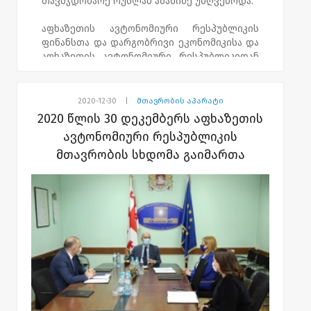
თავმჯდომარე რუსლან აბაშიძე უძღვებოდა.
აფხაზეთის ავტონომიური რესპუბლიკის
ფინანსთა და დარგობრივი ეკონომიკისა და
აფხაზეთის ავტონომიური რესპუბლიკიდან
იძულებით გადაადგილებულ პირთა-
დევნილთა მინისტრებმა მთავრობის
წევრებს ოკუპირებულ გალის რაიონში
2020-12-30
|
მთავრობის აპარატი
გაჩენილი ხანძრის შედეგად მიყენებული
2020 წლის 30 დეკემბერს აფხაზეთის
ზარალისა და მასთან დაკავშირებით
ავტონომიური რესპუბლიკის
განსახორციელებელი ღონისძიებების
მთავრობის სხდომა გაიმართა
შესახებ ინფორმაცია მიაწოდეს.
სხდომაზე ასევე დღის წესრიგით
გათვალისწინებული სხვა საკითხები
განიხილეს.