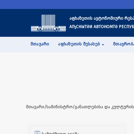
აფხაზეთის ავტონომიური რეს
АҦСНЫТӘИ АВТОНОМТӘ РЕСПУБ
ᲛᲗᲐᲕᲐᲠᲘ
ᲐᲤᲮᲐᲖᲔᲗᲘᲡ ᲨᲔᲡᲐᲮᲔᲑ
ᲛᲗᲐᲕᲠᲝᲑ
მთავარი/სამინისტრო/განათლებისა და კულტურის