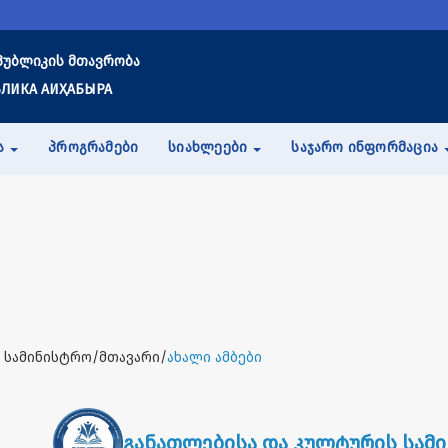
პუბლიკის მთავრობა
ЛИКА АИҲАБЫРА
Ა
ᲞᲠᲝᲒᲠᲐᲛᲔᲑᲘ
ᲡᲘᲐᲮᲚᲔᲔᲑᲘ
ᲡᲐᲯᲐᲠᲝ ᲘᲜᲤᲝᲠᲛᲐᲪᲘᲐ
 სამინისტრო/მთავარი/
ახალი ამბები
განათლებისა და კულტურის სამ