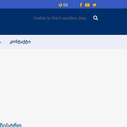
GE
Unable to fetch weather data.
ᲙᲝᲜᲢᲐᲥᲢᲘ
ინისტრო