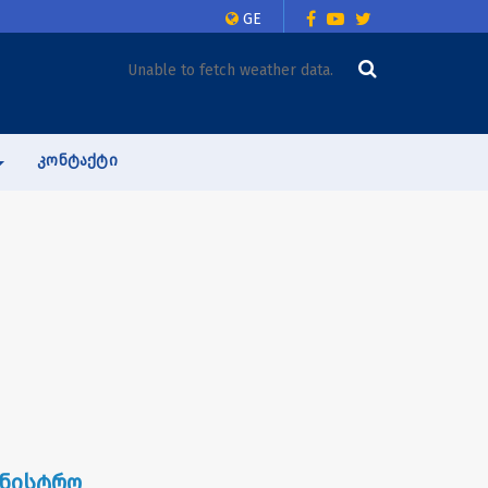
GE
Unable to fetch weather data.
ᲙᲝᲜᲢᲐᲥᲢᲘ
ინისტრო