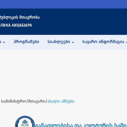
პუბლიკის მთავრობა
ЛИКА АИҲАБЫРА
Ა
ᲞᲠᲝᲒᲠᲐᲛᲔᲑᲘ
ᲡᲘᲐᲮᲚᲔᲔᲑᲘ
ᲡᲐᲯᲐᲠᲝ ᲘᲜᲤᲝᲠᲛᲐᲪᲘᲐ
 სამინისტრო/მთავარი/
ახალი ამბები
განათლებისა და კულტურის სამ