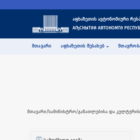
აფხაზეთის ავტონომიური რეს
АҦСНЫТӘИ АВТОНОМТӘ РЕСПУБ
ᲛᲗᲐᲕᲐᲠᲘ
ᲐᲤᲮᲐᲖᲔᲗᲘᲡ ᲨᲔᲡᲐᲮᲔᲑ
ᲛᲗᲐᲕᲠᲝᲑ
მთავარი/სამინისტრო/განათლებისა და კულტურის