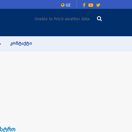
GE
Unable to fetch weather data.
ᲙᲝᲜᲢᲐᲥᲢᲘ
ისტრო