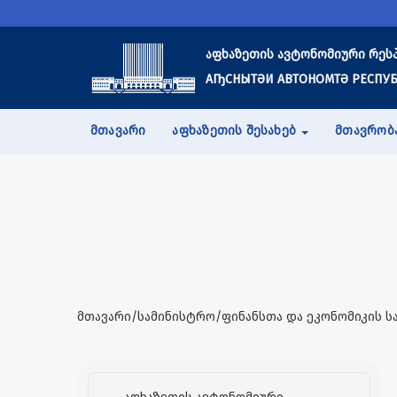
აფხაზეთის ავტონომიური რეს
АҦСНЫТӘИ АВТОНОМТӘ РЕСПУБ
ᲛᲗᲐᲕᲐᲠᲘ
ᲐᲤᲮᲐᲖᲔᲗᲘᲡ ᲨᲔᲡᲐᲮᲔᲑ
ᲛᲗᲐᲕᲠᲝᲑ
მთავარი/სამინისტრო/ფინანსთა და ეკონომიკის ს