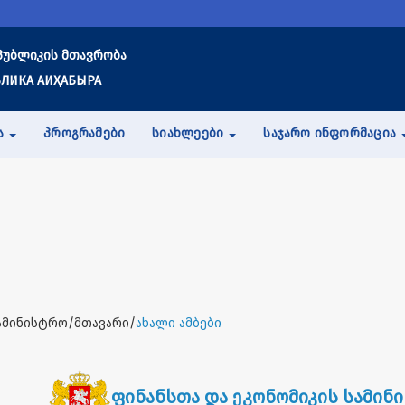
პუბლიკის მთავრობა
ЛИКА АИҲАБЫРА
Ა
ᲞᲠᲝᲒᲠᲐᲛᲔᲑᲘ
ᲡᲘᲐᲮᲚᲔᲔᲑᲘ
ᲡᲐᲯᲐᲠᲝ ᲘᲜᲤᲝᲠᲛᲐᲪᲘᲐ
ამინისტრო/მთავარი/
ახალი ამბები
ფინანსთა და ეკონომიკის სამინ