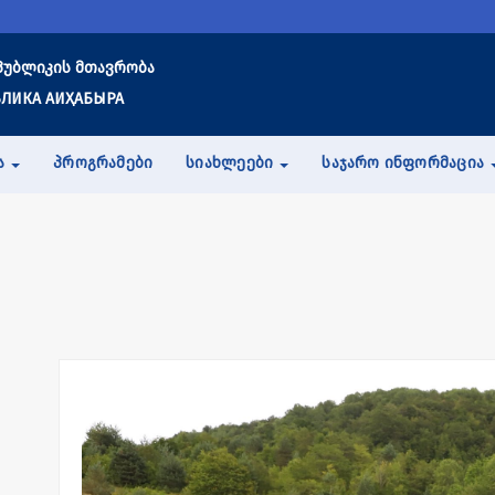
პუბლიკის მთავრობა
ЛИКА АИҲАБЫРА
Ა
ᲞᲠᲝᲒᲠᲐᲛᲔᲑᲘ
ᲡᲘᲐᲮᲚᲔᲔᲑᲘ
ᲡᲐᲯᲐᲠᲝ ᲘᲜᲤᲝᲠᲛᲐᲪᲘᲐ