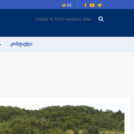
GE
Unable to fetch weather data.
ᲙᲝᲜᲢᲐᲥᲢᲘ