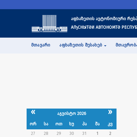
აფხაზეთის ავტონომიური რეს
АҦСНЫТӘИ АВТОНОМТӘ РЕСПУБ
ᲛᲗᲐᲕᲐᲠᲘ
ᲐᲤᲮᲐᲖᲔᲗᲘᲡ ᲨᲔᲡᲐᲮᲔᲑ
ᲛᲗᲐᲕᲠᲝᲑ
«
»
აგვისტო 2026
ორ
სა
ოთ
ხუ
პა
შა
კვ
27
28
29
30
31
1
2