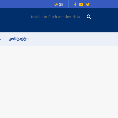
GE
Unable to fetch weather data.
ᲙᲝᲜᲢᲐᲥᲢᲘ