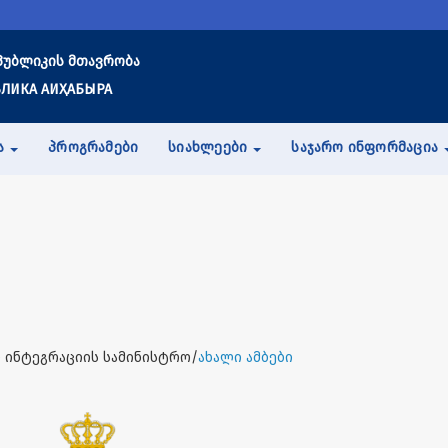
პუბლიკის მთავრობა
ЛИКА АИҲАБЫРА
Ა
ᲞᲠᲝᲒᲠᲐᲛᲔᲑᲘ
ᲡᲘᲐᲮᲚᲔᲔᲑᲘ
ᲡᲐᲯᲐᲠᲝ ᲘᲜᲤᲝᲠᲛᲐᲪᲘᲐ
 ინტეგრაციის სამინისტრო/
ახალი ამბები