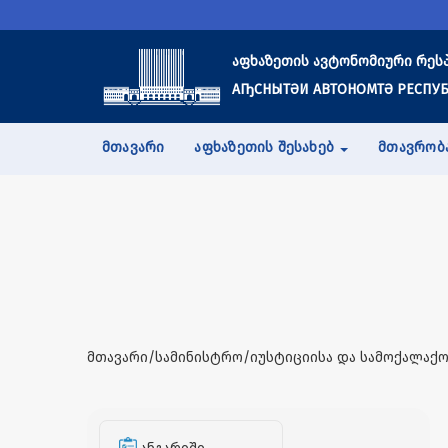
აფხაზეთის ავტონომიური რეს
АҦСНЫТӘИ АВТОНОМТӘ РЕСПУБ
ᲛᲗᲐᲕᲐᲠᲘ
ᲐᲤᲮᲐᲖᲔᲗᲘᲡ ᲨᲔᲡᲐᲮᲔᲑ
ᲛᲗᲐᲕᲠᲝᲑ
მთავარი/სამინისტრო/იუსტიციისა და სამოქალაქო