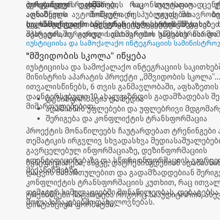
პირებისთვის უფასოდ, რაც თავისთავად უ
დისტანციურ რეჟიმში.
იურიდიული დახმარების საკონსულტაციო ცენტ
აღნიშნული მოწყვლადი ჯგუფების ბენე
აფხაზეთის ავტონომიური რესპუბლიკის მთავრობის
ხელმისაწვდომობას კონკრეტულ სერვისებზე.
და სამოქალაქო ინტეგრაციის საკითხებში აფხაზე
საკონსულტაციო ცენტრის სერვისების შესახებ 
აპარატის, იურიდიული დახმარების სამსახურისა დ
შეხვედრაში, გარდა სამთავრობო უწყების წარმომ
ხელისფლების წარმომადგენლები ესწრებოდნენ.
ზუგდიდში მოქმედი, აფხაზეთიდან დევნილი 
იუსტიციისა და სამოქალაქო ინტეგრაციის სამინისტრო
საჭიროებებზე მომუშავე არასამთავრობო ორგანიზა
"მშვიდობის სკოლა“ იწყება
თემით დაინტერესებული, გამყოფი ხაზის ო
იუსტიციისა და სამოქალაქო ინტეგრაციის საკითხებ
მცხოვრები, სამოქალაქო საზოგადოების წარმ
მინისტრის აპარატის პროექტი ,,მშვიდობის სკოლა“
მონაწილეობდნენ.
ითვალისწინებს, 6 თვის განმავლობაში, აფხაზეთის
დაინტერსებული 10 ახალგაზრდის გადამზადებას შ
დეზინფორმაცია და მედია
მიმართულებებით:
ადამიანის უფლებები და უფლებრივი მდგომარ
შერიგება და კონფლიქტის ტრანსფორმაცია
პროექტის მონაწილეებს ჩაუტარდებათ ტრენინგები 
თემატიკის ირგვლივ სხვადასხვა მედიასაშუალებებ
გავრცელებულ ინფორმაციაზე, დეზინფორმაციის
იდენტიფიცირებაზე და სწორი ინფორმაციის გავრც
ბენეფიციარები, ასევე, დატრენინგდებიან ადამიანი
მექანიზმებზე.
დაცვის მიმართულებით და გადამზადდებიან შერიგ
კონფლიქტის ტრანსფორმაციის კუთხით, რაც ითვალ
თემატურ სიმულაციებში მონაწილეობას, დებატებსა
ტრენინგები ჩატარდება როგორც სააუდიტორიო, ასე
მოლაპარაკებებში დახელოვნებას.
დისტანციურ ფორმატში.