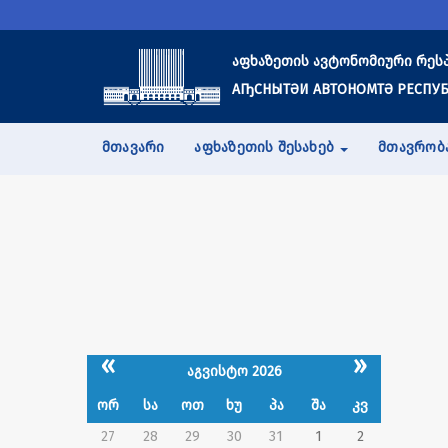
აფხაზეთის ავტონომიური რეს
АҦСНЫТӘИ АВТОНОМТӘ РЕСПУБ
ᲛᲗᲐᲕᲐᲠᲘ
ᲐᲤᲮᲐᲖᲔᲗᲘᲡ ᲨᲔᲡᲐᲮᲔᲑ
ᲛᲗᲐᲕᲠᲝᲑ
«
»
აგვისტო 2026
ორ
სა
ოთ
ხუ
პა
შა
კვ
27
28
29
30
31
1
2