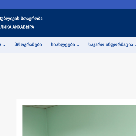
პუბლიკის მთავრობა
ЛИКА АИҲАБЫРА
Ა
ᲞᲠᲝᲒᲠᲐᲛᲔᲑᲘ
ᲡᲘᲐᲮᲚᲔᲔᲑᲘ
ᲡᲐᲯᲐᲠᲝ ᲘᲜᲤᲝᲠᲛᲐᲪᲘᲐ