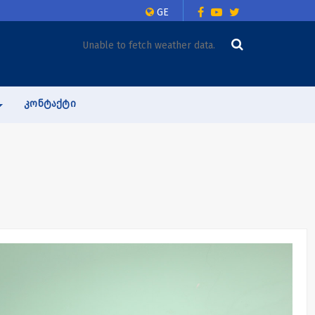
GE
Unable to fetch weather data.
ᲙᲝᲜᲢᲐᲥᲢᲘ