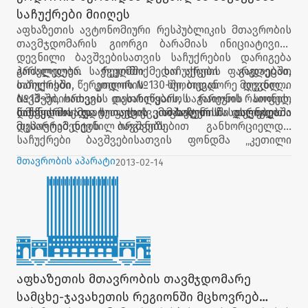
საჩუქრები მიიღეს
აფხაზეთის ავტონომიური რესპუბლიკის მთავრობის
თავმჯდომარის გიორგი ბარამიას ინიციატივით,
დევნილი ბავშვებისათვის საჩუქრების დარიგება
გრძელდება. საქველმოქმედო აქციის ფარგლებში,
პარალელურ რეჟიმში საჩუქრები გადაეცათ
საჩუქრები კოდორის ხეობიდან დევნილი
თბილისში, წერეთლის №130-ში, თევდორე მღვდლის
ბავშვებისათვის თეთრიწყაროს რაიონის სოფელ
№13-ში, ორხევის დასახლების, საგარეჯოს რაიონის,
წინწყაროსა და სოფელ ქვემო ბოლნისში დარიგდა.
დმანისისა და ქუთაისის კომპაქტურ ჩასახლებებში
საქველმოქმედო აქცია აფხაზეთის დევნილთა
მცხოვრებ დევნილ ბავშვებს.
დეპარტამენტის ორგანიზებით განხორციელდა.
საჩუქრები ბავშვებისათვის ფონდმა „კეთილი
სამარინელი საქართველოში" გამოყო.
მთავრობის აპარატი
2013-02-14
აფხაზეთის მთავრობის თავმჯდომარე
სამცხე-ჯავახეთის რეგიონში მცხოვრებ