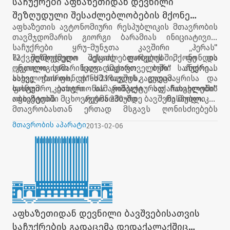
საჩუქრები აფხაზეთიდან დევნილი
შეზღუდული შესაძლებლობების მქონე
აფხაზეთის ავტონომიური რესპუბლიკის მთავრობის
ბავშვებისათვის
თავმჯდომარის გიორგი ბარამიას ინიციატივით
საჩუქრები ყრუ-მუნჯთა კავშირი „ჰერას"
72 შეზღუდული შესაძლებლობების მქონე და
საქველმოქმედო აქციის ფარგლებში, ფონდის
ონკოლოგიური საავადმყოფო „ბერი ანდრიას
„კეთილი სამარინელი საქართველოში" საჩუქრები
სახელობის ფონდი"-ს 21 ბავშვს გადაეცა.
ასევე ქაიროს, ქინძმარაულის, გუდამაყრისა და
სასტუმრო ბახტრიონის კომპაქტურად ჩასახლების
ფონდი „კეთილი სამარინელი საქართველოში"
ობიექტებში მცხოვრებმა 230-მდე ბავშვმა მიიღო.
აფხაზეთის ავტონომიური რესპუბლიკის
მთავრობასთან ერთად მსგავს ღონისძიებებს
რამდენიმე წელია ახორციელებს.
მთავრობის აპარატი
2013-02-06
აფხაზეთიდან დევნილი ბავშვებისათვის
საჩუქრების გადაცემა დედაქალაქშიც