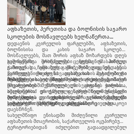
აფხაზეთის, ჰერეთისა და ბოლნისის საჯარო
სკოლების მოსწავლეებს ხელნაწერთა
დედაენის კვირეულის ფარგლებში, აფხაზეთის,
ეროვნულმა ცენტრმა უმასპინძლა
ბოლნისისა და კახის საჯარო სკოლების
მოსწავლეებს, მათ შორის აფხაზ მოზარდებს დღეს
ხელნაწერთა ეროვნულმა ცენტრმა უმასპინძლა.
გამოფენაზე მოსწავლეები დედაენის პირველ
გამოფენას „ჩემი დედა ენა", რომელიც დედაენის
ქართულ და აფხაზურ გამოცემებს გაეცნენ. ასევე
კვირეულს მიეძღვნა აფხაზეთის ავტონომიური
წარმოდგენილი იყო სხვადასხვა სახის მასალები და
რესპუბლიკის მთავრობის თავმჯდომარის
მიმოწერები იაკობ გოგებაშვილის არქივიდან.
პროექტი სახელმწიფო პოლიტიკის „ეთნიკურ
მოვალეობის შემსრულებელი ვახტანგ ყოლბაია,
უმცირესობებში ქართული ენის ცოდნის ხარისხის
ხელნაწერთა ეროვნული ცენტრის ხელმძღავნელი
ამაღლებისა" და ქართული სახელმწიფო ენისადმი
ბუბა კუდავა და აფხაზეთის ა/რ განათლებისა და
მიძღვნილი კვირეულის „ვამრავლოთ მამულში
ღონისძიების დასასრულს მოსწავლეებს
კულტურის მინისტრი ალექსანდრე აპლაკოვი
სიტყვა ქართული" ფარგლებში განხორციელდა.
სამახსოვრო საჩუქრები გადაეცათ.
დაესწრნენ.
სახელმწიფო ენისადმი მიძღვნილი კვირეული
აფხაზეთის მთავრობის, საქართველოს ოკუპირებული
ტერიტორიებიდან იძულებით გადაადგილებულ
პირთა განსახლებისა და ლტოლვილთა