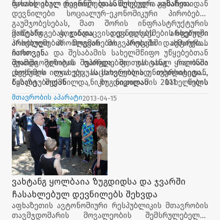
ჩასახლებულ დევნილებთან შეხვედრა გამართა.
ფოთის ახალ რაიონში დასახლებული აფხაზეთიდან
დევნილები სოციალურ-ეკონომიკური პირობების
გაუმჯობესებას, მათ შორის ინფრასტრუქტურის
მოწესრიგებას, ჯანდაცვისა და დასაქმების სფეროში
ვახტანგ ყოლბაია დევნილებს არსებული
არსებული პრობლემის მოგვარებაში დახმარებას
პრობლემების მოგვარების პროცესში აქტიურად
ითხოვენ.
ჩართვასა და შესაბამის სახელმწიფო უწყებებთან
შუამდგომლობას შეპირდა. ფოთის ახალ რაიონში
ფოთში ვიზიტის ფარგლებში, ვახტანგ ყოლბაია
დევნილი ოჯახები საცხოვრებლად
„სოხუმის ილია ვეკუას სახელობის უნივერსიტეტის"
თბილისიდან,
წყალტუბო
ბაზაზე შექმნილ „ნიკო ნიკოლაძის სახელობის
დან და ზუგდიდ
იდ
ან 2011 წელს
ჩაასახლეს.
უნივერსიტეტის" პროფესორ-მასწავლებლებსა და
მთავრობის აპარატი
2013-04-15
სტუდენტებს შეხვდა, სადაც მიმდინარე სასწავლო
პროცესს გაეცნო და ავტორიზაციის პრობლემებზე
ისაუბრა.
ვახტანგ ყოლბაია ზუგდიდსა და ჯვარში
ჩასახლებულ დევნილებს შეხვდა
აფხაზეთის ავტონომიური რესპუბლიკის მთავრობის
თავმჯდომარის მოვალეობის შემსრულებელმა