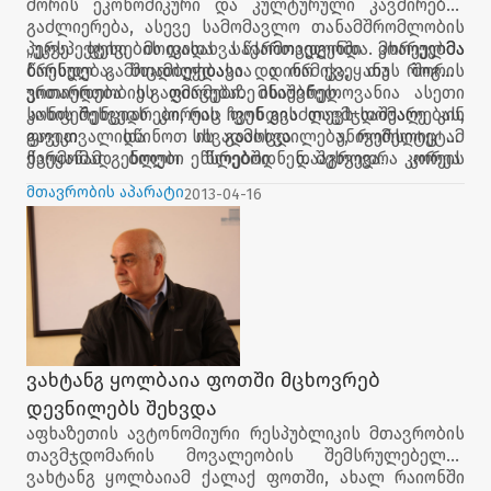
შორის ეკონომიკური და კულტურული კავშირების
გაძლიერება, ასევე სამომავლო თანამშრომლობის
პერსპექტივების დასახვა წარმოადგენდა. მხარეებმა
„უკვე ფეხი მოიკიდა საქართველოში კორეულმა
წარსულ გამოცდილებასა და ორ ქვეყანას შორის
ბრენდება. შთამბეჭდავია დინამიკა, თუ როგორ
ურთიერთობის გაღმავებაზე ისაუბრეს.
ვითარდება ეს ფირმები. მნიშვნელოვანია ასეთი
სახის შეხვედრები, რაც ჩვენ გვაძლევს საშუალებას,
კონფერენციას კორეის ფონდის თავმჯდომარე კინ
გავითვალისწინოთ ის გამოცდილება, რომელიც ამ
ფოეკი და სხვადასხვა უნივერსიტეტის
ქვეყანამ ბოლო წლებში დააგროვა. კორეა
წარმომადგენლები ეწსრებოდნენ. შეხვედრა კორეის
გიგანტური წარამტებებით მიიწევს წინ და ვფიქრობ
ფონდის ფინანსური მხარდაჭერით, სამოქალაქო
მთავრობის აპარატი
2013-04-16
მათი გამოცდილების გაზიარება ჩევნთვის ცუდი არ
ინტეგრაციისა და ეროვნებათშორისი
იქნება," - განაცხადა ვახტანგ ყოლბაიამ.
ურთიერთობების ცენტრის ორგანიზებით (CCIIR)
ჩატარდა.
ვახტანგ ყოლბაია ფოთში მცხოვრებ
დევნილებს შეხვდა
აფხაზეთის ავტონომიური რესპუბლიკის მთავრობის
თავმჯდომარის მოვალეობის შემსრულებელმა
ვახტანგ ყოლბაიამ ქალაქ ფოთში, ახალ რაიონში