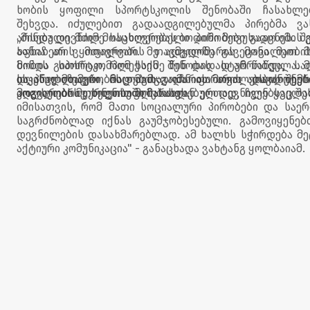
ხობის ყოფილი სპორტსკოლის შენობაში ჩასახლ
შეხვდა. იძულებით გადაადგილებულმა პირებმა ვა
არსებული მძიმე საცხოვრებელი პირობები გააცნეს. შ
„მინდა დევნილ მოსახლეობას ბოდიში მოვუხადო იმის გ
აფხაზეთის მთავრობის თავმჯდომარის მოვალეობი
ხანია არ ვყოფილვარ. მე ადგილზე გავეცანი მათ 
ხობის სპორტკომპლექსის შენობას სტუმრობდა, სა
მინდა გითხრათ, რომ საქმე წინ დიდად არ წაწეულა. მ
საკანალიზაციო მილებისა და ფართით დაკანონებ
ის პრობლემები, რაც მათ გააჩნიათ არის აბსოლუტურ
დღესვე მთავრობის თავმჯდომარის მოვალეობის შემ
მოგვარების თხოვნით მიმართეს.
ადგილობრივ ხელისუფლებასთან ერთად, ჩვენ ყველა
კოლხეთის მეურნეობაში ჩასახლებულ დევნილებსაც შე
იმისათვის, რომ მათი სოციალური პირობები და საე
საგრძნობლად იქნას გაუმჯობესებული. გამოვიყენე
დევნილების დასახმარებლად. ამ ხალხს სჭირდება მე
აქტიური კომუნიკაცია" - განაცხადა ვახტანგ ყოლბაიამ.