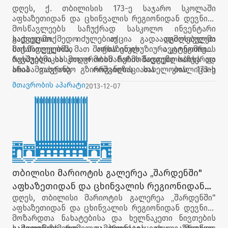
დევნილ მოსწავლეებს სასკოლო ინვენტარი
დღეს, ქ. თბილისის 173-ე საჯარო სკოლაში
გადაეცათ
აფხაზეთიდან და ცხინვალის რეგიონიდან დევნილ
მოსწავლეებს საჩუქრად სასკოლო ინვენტარი
გადაეცათ. იძულებით გადაადგილებულმა
საქველმოქმედო აქცია აღმოსავლეთ
მოსწავლეებმა, მათ შორის ინკლუზიური კატეგორიის
საქართველოში აფხაზეთის ავტონომიური
ბავშვებმა სასკოლო მოხმარების ნივთები საჩუქრად
რესპუბლიკის მთავრობის წარმომადგენლობისა და
არასამთავრობო ორგანიზაციათა კოალიციის
სსიპ ვახტანგ გზირიშვილის სახელობის 173-ე
პრეზიდენტის მზია თოდუას მხარადჭერით მიიღო.
საჯარო სკოლის დირექტორის შორენა ბუნტურის
მთავრობის აპარატი
2013-12-07
სასკოლო ნივთები პირველიდან მესამე კლასის
ორგანიზებით მოეწყო.
ჩათვლით 73 მოსწავლეს დაურიგდა.
თბილისი მარიოტის გალერეა „შარდენში"
აფხაზეთიდან და ცხინვალის რეგიონიდან
დღეს, თბილისი მარიოტის გალერეა „შარდენში"
დევნილ მოზარდთა ნახატებისა და
აფხაზეთიდან და ცხინვალის რეგიონიდან დევნილ
ხელნაკეთი ნივთების საქველმოქმედო
მოზარდთა ნახატებისა და ხელნაკეთი ნივთების
გამოფენა-გაყიდვა მოეწყო