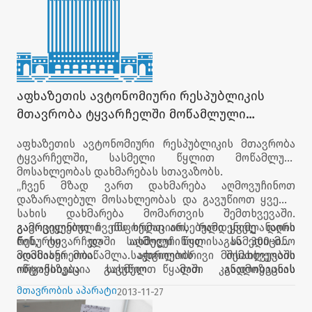
აფხაზეთის ავტონომიური რესპუბლიკის
მთავრობა ტყვარჩელში მოწამლული
მოსახლეობის დახმარებისთვის
აფხაზეთის ავტონომიური რესპუბლიკის მთავრობა
მზადყოფნას გამოთქვამს
ტყვარჩელში, სასმელი წყლით მოწამლულ
მოსახლეობას დახმარებას სთავაზობს.
„ჩვენ მზად ვართ დახმარება აღმოვუჩინოთ
დაზარალებულ მოსახლეობას და გავუწიოთ ყველა
სახის დახმარება მომართვის შემთხვევაში.
გამოვიყენოთ ჩვენს ხელთ არსებული ყველანაირი
გავრცელებული ინფორმაციით, რამდენიმე დღის
რესურსი და აღმოვუჩინოთ სამედიცინო
წინ, ტყვარჩელში სასმელი წყლისაგან 300-მდე
მომსახურეობა. საჭიროების შემთხვევაში
ადამიანი მოიწამლა. ადგილობრივი მოსახლეობის
ორგანიზება გავუწიოთ მათ გადმოყვანას
ინტოქსიკაცია სასმელ წყალში კანალიზაციის
საქართველოს დანარჩენ ტერიტორიაზე," -
გაჟონვამ გამოიწვია. დაზარალებულთა უმეტესობა
მთავრობის აპარატი
2013-11-27
განაცხადა აფხაზეთის ავტონომიური რესპუბლიკის
მოზარდია. ისინი ოჩამჩირის, სოხუმისა და გალის
ჯანდაცვის მინისტრმა ქეთევან ბაკარაძემ.
საავადმყოფოებში გადაანაწილეს. მოწამლულთა