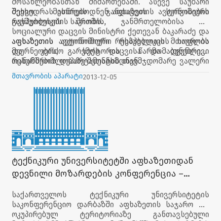
მოსახლეობასთან მიმართებაში. ასევე საუბარი
შეეხო მათთვის ჯანდაცვის სერვისების
შეხვედრას ესწრებოდნენ
აფხაზეთის
ავტონომიური
გაუმჯობესების საკითხს.
რესპუბლიკის
შრომის
,
ჯანმრთელობისა
და
სოციალური
დაცვის
მინისტრი
ქეთევან
ბაკარაძე
და
აფხაზეთის
აფხაზეთის
ავტონომიური რესპუბლიკის
ავტონომიური რესპუბლიკის
მთავრობა
სოფლის
მეურნეობის
და კერძო სექტორის წარმომადგენლები
,
გარემოს
დაცვისა
და
ბუნებრივი
რესურსების
თანამშრომლობაზე შეთანხმდნენ.
დეპარტამენტის
თავმჯდომარე
ვალერი
ბასარია
.
მთავრობის აპარატი
2013-12-05
ტექნიკური უნივერსიტეტში აფხაზეთიდან
დევნილი მოზარდების კონფერენცია –
„აფხაზეთის ეთნოგრაფია“გაიმართა
საქართველოს ტექნიკური უნივერსიტეტის
საკონფერენციო დარბაზში აფხაზეთის საჯარო და
ოკუპირებულ ტერიტორიაზე განთავსებული