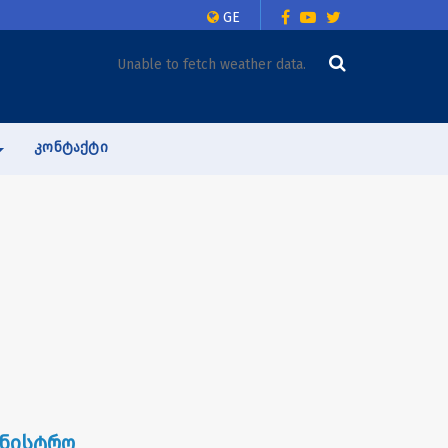
GE
Unable to fetch weather data.
ᲙᲝᲜᲢᲐᲥᲢᲘ
ინისტრო