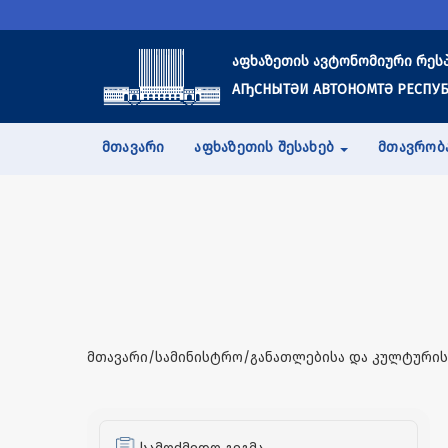
აფხაზეთის ავტონომიური რეს
АҦСНЫТӘИ АВТОНОМТӘ РЕСПУБ
ᲛᲗᲐᲕᲐᲠᲘ
ᲐᲤᲮᲐᲖᲔᲗᲘᲡ ᲨᲔᲡᲐᲮᲔᲑ
ᲛᲗᲐᲕᲠᲝᲑ
მთავარი/სამინისტრო/განათლებისა და კულტურის