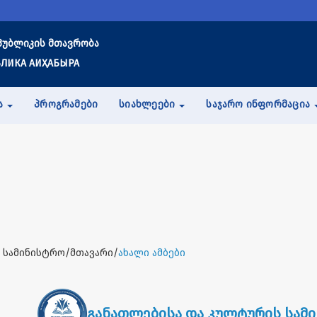
პუბლიკის მთავრობა
ЛИКА АИҲАБЫРА
Ა
ᲞᲠᲝᲒᲠᲐᲛᲔᲑᲘ
ᲡᲘᲐᲮᲚᲔᲔᲑᲘ
ᲡᲐᲯᲐᲠᲝ ᲘᲜᲤᲝᲠᲛᲐᲪᲘᲐ
 სამინისტრო/მთავარი/
ახალი ამბები
განათლებისა და კულტურის სამ