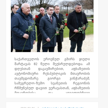
საქართველოს ეროვნულ გმირს ჟიული
შარტავას 82 წელი შეუსრულდებოდა. ამ
დღესთან დაკავშირებით, აფხაზეთის
ავტონომიური რესპუბლიკის მთავრობის
თავმჯდომარე გიორგი ჯინჭარაძემ,
სამეგრელო-ზემო სვანეთის რეგიონის
რწმუნებულ დავით ვერავასთან, აფხაზეთის
მთავრობისა და ადგილობრივი
ხელისუფლების წარმომადგენლებთან
ერთად, ზუგდიდში, საქართველოს
ეროვნული გმირების პარკში, ჟიული