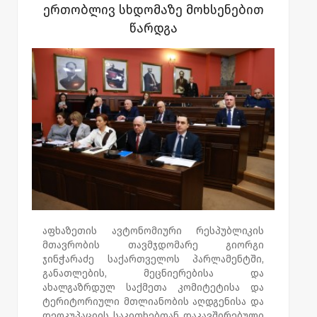
ერთობლივ სხდომაზე მოხსენებით
სეპარატისტებმა აფხაზეთის ავტონომიური
წარდგა
რესპუბლიკის მთავრობის
წარმომადგენლებთან ერთად დახვრიტეს.
გურამ გაბესკირიას ცხედარი ოკუპირებული
სოხუმიდან 2017 წელს გადმოასვენეს და
სამხედრო პატივით დიღმის ძმათა
სასაფლაოზე დაკრძალეს. 27 სექტემბერს
გურამ გაბესკირიას საქართველოს
ეროვნული გმირის წოდება მიენიჭა.
აფხაზეთის ავტონომიური რესპუბლიკის
მთავრობის თავმჯდომარე გიორგი
ჯინჭარაძე საქართველოს პარლამენტში,
განათლების, მეცნიერებისა და
ახალგაზრდულ საქმეთა კომიტეტისა და
ტერიტორიული მთლიანობის აღდგენისა და
დეოკუპაციის საკითხებთან დაკავშირებული