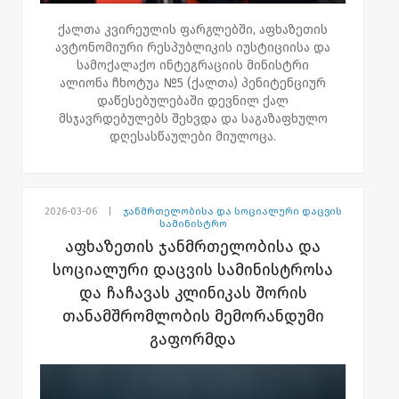
ქალთა კვირეულის ფარგლებში, აფხაზეთის
ავტონომიური რესპუბლიკის იუსტიციისა და
სამოქალაქო ინტეგრაციის მინისტრი
ალიონა ჩხოტუა №5 (ქალთა) პენიტენციურ
დაწესებულებაში დევნილ ქალ
მსჯავრდებულებს შეხვდა და საგაზაფხულო
დღესასწაულები მიულოცა.
მინისტრმა ქალებს სიმბოლური საჩუქრები
და ყვავილები გადასცა. შეხვედრისას
ალიონა ჩხოტუამ მათ სამინისტროს
2026-03-06
|
ჯანმრთელობისა და სოციალური დაცვის
საქმიანობა და ის მიმართულებები გააცნო,
სამინისტრო
რომლებიც დევნილი მსჯავრდებულების
აფხაზეთის ჯანმრთელობისა და
მხარდაჭერასა და მათი რესოციალიზაციის
სოციალური დაცვის სამინისტროსა
ხელშეწყობას უკავშირდება. საუბარი შეეხო
და ჩაჩავას კლინიკას შორის
ასევე სამინისტროს მიერ დაგეგმილ
თანამშრომლობის მემორანდუმი
სამომავლო პროექტებსაც.
გაფორმდა
“დღეს №5 პენიტენციურ დაწესებულებაში
მოვინახულეთ აფხაზეთიდან დევნილი ქალი
მსჯავრდებულები და მათ ქალთა და დედის