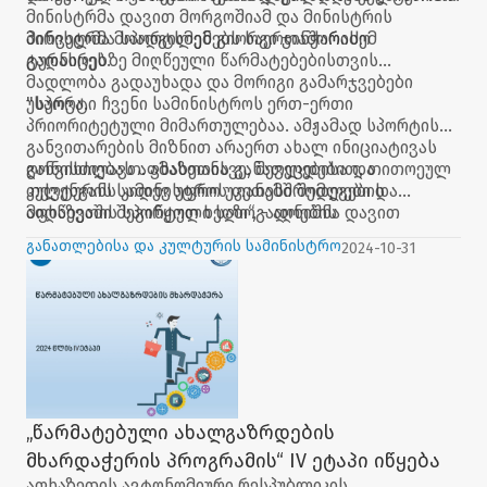
მინისტრმა დავით მორგოშიამ და მინისტრის
პირველმა მოადგილემ გიორგი ჯინჭარაძემ
მინისტრმა სპორტსმენებს საერთაშორისო
გადასცეს.
ტურნირებზე მიღწეული წარმატებებისთვის
მადლობა გადაუხადა და მორიგი გამარჯვებები
უსურვა.
"სპორტი ჩვენი სამინისტროს ერთ-ერთი
პრიორიტეტული მიმართულებაა. ამჟამად სპორტის
განვითარების მიზნით არაერთ ახალ ინიციატივას
განვიხილავთ. ამასთანავე, შევეცდებით, თითოეულ
ღონისძიებას აფხაზეთის განათლებისა და
თქვენგანს კიდევ უფრო უკეთესი შედეგების
კულტურის სამინისტროს თანამშრომლები და
მიღწევაში შეგიწყოთ ხელი“, - აღნიშნა დავით
აფხაზეთის სპორტული საზოგადოების
მორგოშიამ.
წარმომადგენლები ესწრებოდნენ.
განათლებისა და კულტურის სამინისტრო
2024-10-31
„წარმატებული ახალგაზრდების
მხარდაჭერის პროგრამის“ IV ეტაპი იწყება
აფხაზეთის ავტონომიური რესპუბლიკის