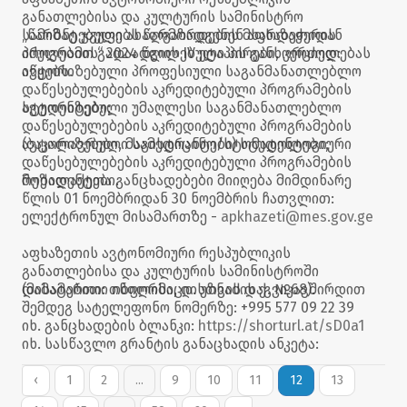
განათლებისა და კულტურის სამინისტრო
„წარმატებული ახალგაზრდების მხარდაჭერის
სამიზნე ჯგუფებს წარმოადგენენ აფხაზეთიდან
პროგრამის“ 2024 წლის IV ეტაპის განხორციელებას
იძულებით გადაადგილებული პირები, კერძოდ:
იწყებს.
ავტორიზებული პროფესიული საგანმანათლებლო
დაწესებულებების აკრედიტებული პროგრამების
სტუდენტები;
ავტორიზებული უმაღლესი საგანმანათლებლო
დაწესებულებების აკრედიტებული პროგრამების
(ბაკალავრები, მაგისტრანტები) სტუდენტები;
ავტორიზებული სამედიცინო/სტომატოლოგიური
დაწესებულებების აკრედიტებული პროგრამების
რეზიდენტები.
მოქალაქეთა განცხადებები მიიღება მიმდინარე
წლის 01 ნოემბრიდან 30 ნოემბრის ჩათვლით:
ელექტრონულ მისამართზე -
apkhazeti@mes.gov.ge
აფხაზეთის ავტონომიური რესპუბლიკის
განათლებისა და კულტურის სამინისტროში
(მისამართი: თბილისი, დ. უზნაძის ქ. №68).
დამატებითი ინფორმაციისთვის დაგვიკავშირდით
შემდეგ სატელეფონო ნომერზე: +995 577 09 22 39
იხ. განცხადების ბლანკი:
https://shorturl.at/sD0a1
იხ. სასწავლო გრანტის განაცხადის ანკეტა:
https://shorturl.at/cqSZs
იხ. ვრცლად:
https://shorturl.at/e16oo
‹
1
2
...
9
10
11
12
13