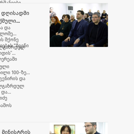
რშანიები,
ო დღისადმი
ღქმული
ა და
ალომე
ს მქონე
ებას "ჩვენი
ხალგაზრდულ
იდის“
ლერეაში
ბული
ნილი 100-ზე
ვენირის და
ალგაზრდულ
 და
იძე
ღამოს
 მინისტრის