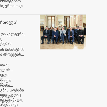
 მასშტაბით
ი, ერთი თვის
ჩხოტუა“
 და კულტურის
,
ენებას
ის მინისტრმა
ი პროექტის
ლიკის
ველოს
ნული
ს,
ერიალი
ის
 ოთხი
გნის „აფხაზი
ნილი, სადაც
უბლიკის
ბად ცნობილი
 ჭავჭავაძის
ახებსა და