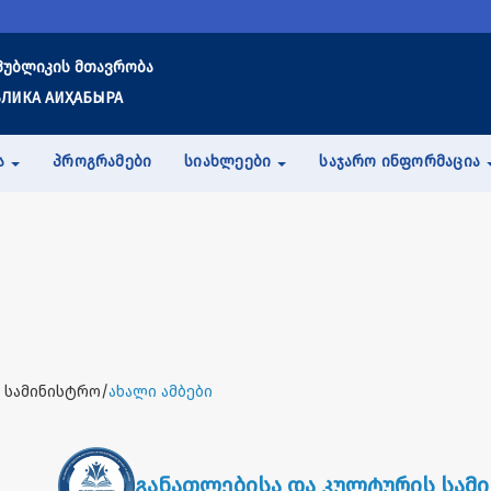
პუბლიკის მთავრობა
ЛИКА АИҲАБЫРА
Ა
ᲞᲠᲝᲒᲠᲐᲛᲔᲑᲘ
ᲡᲘᲐᲮᲚᲔᲔᲑᲘ
ᲡᲐᲯᲐᲠᲝ ᲘᲜᲤᲝᲠᲛᲐᲪᲘᲐ
 სამინისტრო/
ახალი ამბები
განათლებისა და კულტურის სამ