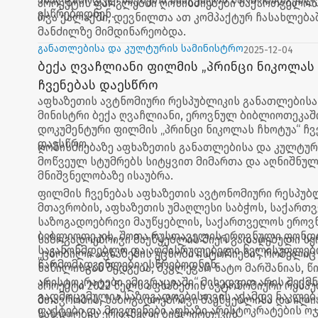
პროექტის ფარგლებში ღონისძიებები საქართველოს
ესწრებოდნენ.
რვა ქალაქში, დევნილთა ათ კომპაქტურ ჩასახლებაშ
მანძილზე მიმდინარეობდა.
განათლებისა და კულტურის სამინისტრო
2025-12-04
ბექა ღვაჩლიანი ფილმის „პრინცი ნიკოლას 
ჩვენებას დაესწრო
აფხაზეთის ავტნომიური რესპუბლიკის განათლებისა
მინისტრი ბექა ღვაჩლიანი, ეროვნულ ბიბლიოთეკაში
დოკუმენტური ფილმის „პრინცი ნიკოლას ჩხოტუა“ ჩვ
დაესწრო.
ღონისძიებაზე აფხაზეთის განათლებისა და კულტურ
მოწვეულ სტუმრებს სიტყვით მიმართა და აღნიშნულ
მნიშვნელობაზე ისაუბრა.
ფილმის ჩვენებას აფხაზეთის ავტონომიური რესპუბ
მთავრობის, აფხაზეთის უმაღლესი საბჭოს, საქართ
საზოგადოებრივი მაუწყებლის, საქართველოს ეროვ
ბიბლიოთეკის, შოთა რუსთაველის ეროვნული ფონდი
საზოგადოებრივი მაუწყებლის მიერ გადაღებული ს
საკანონმდებლო და აღმასრულებელი ხელისუფლებ
„ცნობილი აფხაზების უცნობი ისტორიები“, რომელიც
წარმომადგენლები ესწრებოდნენ.
ნაწილისგან შედგება, მკვლევარ ნატო მარშანიას, წი
არისტოკრატები ემიგრაციაში“ მიხედვით არის შექმ
პროექტი 2022 წელს აფხაზეთის ავტონომიური რესპ
გადმოცემულია საზოგადოებისთვის აქამდე ნაკლე
მთავრობის, საზოგადოებრივი მაუწყებლისა და ილია
ფაქტები და მოვლენები აფხაზი არისტოკრატების ოჯ
სახელობის ეროვნული ბიბლიოთეკის