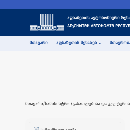
აფხაზეთის ავტონომიური რეს
АҦСНЫТӘИ АВТОНОМТӘ РЕСПУБ
ᲛᲗᲐᲕᲐᲠᲘ
ᲐᲤᲮᲐᲖᲔᲗᲘᲡ ᲨᲔᲡᲐᲮᲔᲑ
ᲛᲗᲐᲕᲠᲝᲑ
მთავარი/სამინისტრო/განათლებისა და კულტურის