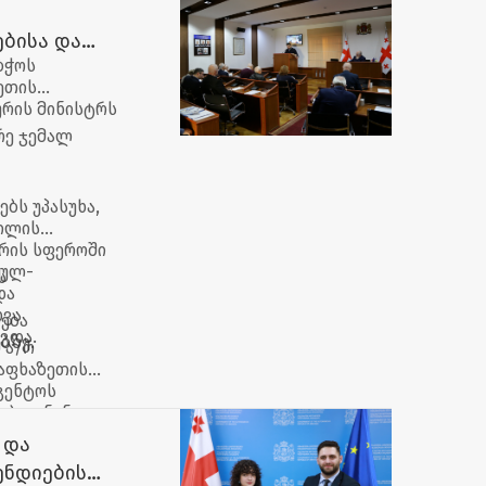
იმსახურა.
ბისა და
ბჭოს
ეთის
რის მინისტრს
რე ჯემალ
ბს უპასუხა,
ილის
რის სფეროში
იულ-
ს
და
ხვა
ება
ვდა.
ბზე.
 ა/რ
აფხაზეთის
გენტოს
ებოდნენ.
 და
ენდიების