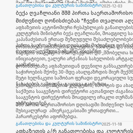
მათ შთამომავლებზე (შერვაშიძეები, ემუხვარები, მა
ურთიერთთანამშრომლობით დაიწყო.
განათლებისა და კულტურის სამინისტრო
2025-12-03
ანჩაბაძეები, მარღანიები, ჩხოტუები).
ბექა ღვაჩლიანი შშმ პირთა საერთაშორის
მიძღვნილ ღონისძიებას "ჩვენი თვალით ა
აფხაზეთის ავტონომიური რესპუბლიკის განათლების
სამყარო" დაესწრო
კულტურის მინისტრი ბექა ღვაჩლიანი, მოადგილე ს
კაპანაძესთან ერთად შეზღუდული შესაძლებლობები
პირთა საერთაშორისო დღისადმი მიძღვნილ ღონისძი
ღონისძიება აფხაზეთის კულტურის, სპორტის და ა
თვალით აღქმული სამყარო“ დაესწრო.
საქმეთა სააგენტოს მხარდაჭერით და „მშობელთა ხ
ინიციატივით, ვალერი არქანიას სახელობის არტგა
გაიმართა.
ღონისძიებაზე აფხაზეთიდან დევნილი განსაკუთრე
საჭიროების მქონე 30-მდე ახალგაზრდის მიერ შექმ
მეტი ხელნაკეთი საშობაო ფერადი დეკორაციული სუ
ნახატების გამოფენა-გაყიდვა გაიმართა.
გამოფენას აფხაზეთის კულტურის, სპორტის და ახ
საქმეთა სააგენტოს დირექტორი ავთანდილ ძაგანია
სააგენტოს დირექტორის მოადგილე ირაკლი თურმან
ესწრებოდნენ.
შშმ პირთა საერთაშორისო დღისადმი მიძღვნილ სა
მუსიკალურად ამიერკავკასიაში ერთადერთი
პარაორკესტრი აფორმებდა.
განათლებისა და კულტურის სამინისტრო
2025-11-18
აფხაზეთის ა/რ განათლებისა და კულტურის