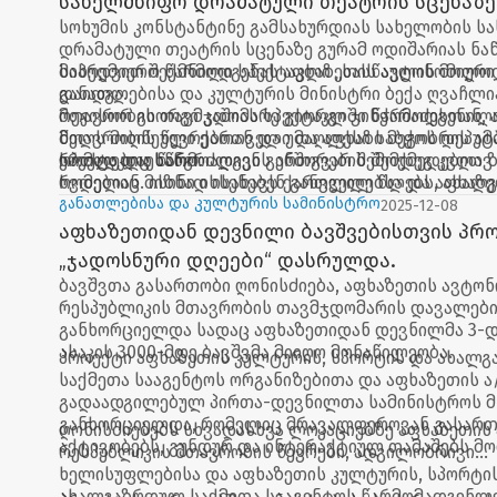
სახელმწიფო დრამატული თეატრის სცენაზე
სოხუმის კონსტანტინე გამსახურდიას სახელობის ს
ოდიშარიას ნაწაემოების მიხედვით შექმნი
დრამატული თეატრის სცენაზე გურამ ოდიშარიას ნა
სპექტაკლი „სასწაულის მოლოდინში“ დაიდგ
მიხედვით შექმნილი სპექტაკლი „სასწაულის მოლო
საპრემიერო წარმოდგენას აფხაზეთის ავტონომიური
დაიდგა.
განათლებისა და კულტურის მინისტრი ბექა ღვაჩლი
მთავრობის თავმჯდომარე გიორგი ჯინჭარაძესთან, 
რეჟისორ გიორგი კაშიას სპექტაკლში წარმოდგენილი
მთავრობის წევრებთან და უმაღლესი საბჭოს დეპუტ
წელს მიღწეული ქართველი და აფხაზი მეგობრის ამბ
ერთად დაესწრო.
რომლებიც ხანგრძლივი განშორების შემდეგ კვლავ 
სპექტაკლი წარმოადგენს ერთგვარ შემოქმედებით ზ
ხვდებიან. ისინი იხსენებენ განვლილ წლებს, ახალ
რომელიც მიზნად ისახავს ქართველებსა და აფხაზე
და კონფლიქტამდე ცხოვრებას.
შეიარაღებული კონფლიქტის შედეგად გაწყვეტილი 
განათლებისა და კულტურის სამინისტრო
2025-12-08
აღდგენას.
აფხაზეთიდან დევნილი ბავშვებისთვის პრ
„ჯადოსნური დღეები“ დასრულდა.
ბავშვთა გასართობი ღონისძიება, აფხაზეთის ავტონ
რესპუბლიკის მთავრობის თავმჯდომარის დავალებ
განხორციელდა სადაც აფხაზეთიდან დევნილმა 3-დ
ასაკის 3000-მდე ბავშვმა მიიღო მონაწილეობა.
პროექტი აფხაზეთის კულტურის, სპორტის და ახალ
საქმეთა სააგენტოს ორგანიზებითა და აფხაზეთის 
გადაადგილებულ პირთა-დევნილთა სამინისტროს 
განხორციელდა, რომელიც მრავალფეროვან გასარ
ღონისძიებებს სხვადასხვა ლოკაციებზე აფხაზეთის
აქტივობებს, გუნდურ და ინტერაქტიულ თამაშებს მო
რესპუბლიკის მთავრობის წევრები, ადგილობრივი
ხელისუფლებისა და აფხაზეთის კულტურის, სპორტი
ახალგაზრდულ საქმეთა სააგენტოს წარმომადგენლ