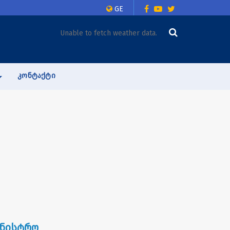
GE
Unable to fetch weather data.
ᲙᲝᲜᲢᲐᲥᲢᲘ
ინისტრო